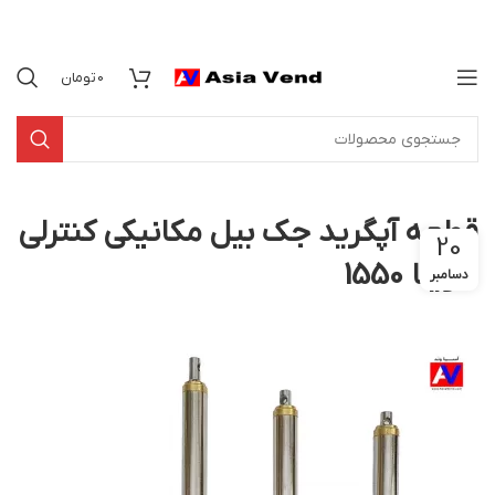
0
تومان
قطعه آپگرید جک بیل مکانیکی کنترلی
20
هوینا 1550
دسامبر