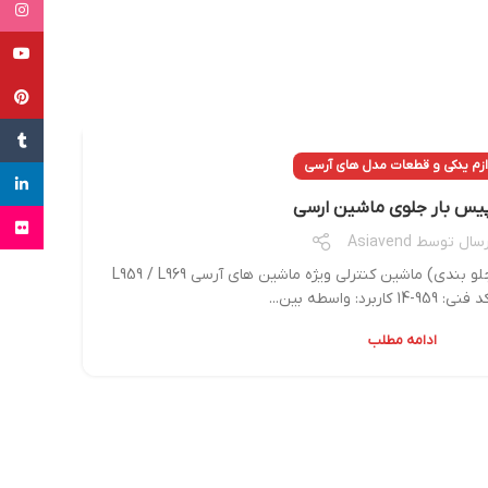
tagram
uTube
terest
Tumblr
ازم یدکی و قطعات مدل های آرسی
inkedin
یس بار جلوی ماشین ارسی
Flickr
رسال توسط
Asiavend
فشار شکن (اسپیس بار قطعات جلو بندی) ماشین کنترلی ویژه ماشین های آرسی L959 / L969
ادامه مطلب