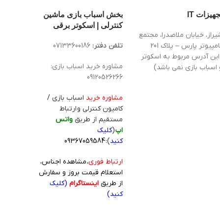
جهیزات IT
بخش اسباب بازی ماشین
کنترلی | اسکوتر برقی
یراز، خیابان ملاصدرا، مجتمع
کامپیوتر پارس – پلاک 201
تلفن دفتر:
07133600186
این آدرس مربوط به اسکوتر
مشاوره خرید اسباب بازی:
 اسباب بازی نمی باشد)
09120526266
مشاوره خرید
اسباب بازی /
کامیون کنترلی و ارتباط
مستقیم از طریق
واتس
اپ
(
کلیک
کنید
):
09367059584
ارتباط فوری
، مشاهده اجناس،
استعلام قیمت بروز و سفارش
از طریق
اینستاگرام
(کلیک
کنید)