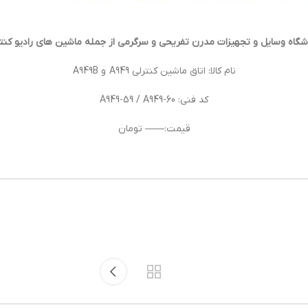
گاه وسایل و تجهیزات مدرن تفریحی و سرگرمی از جمله ماشین های رادیو کنتر
نام کالا: اتاق ماشین کنترلی A949 و A949B
کد فنی: A949-59 / A949-60
قیمت:—— تومان