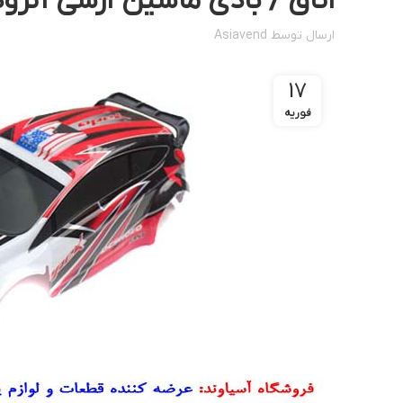
اتاق / بادی ماشین آرسی آنرود مد
ارسال توسط
Asiavend
17
فوریه