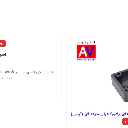
لو
اسپ
ا
/ L979 کد فنی: 959-14 کاربرد: واسطه بین...
ی