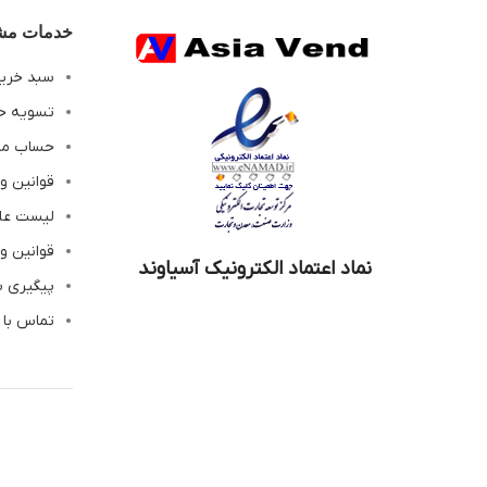
خدمات مشت
سبد خری
تسویه ح
حساب م
قوانین و
لیست عل
قوانین و
نماد اعتماد الکترونیک آسیاوند
پیگیری 
تماس با 