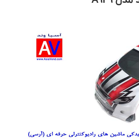
ل A949