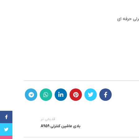
لی حرفه ای
cebook
قدیمی تر
بادی ماشین کنترلی A959
witter