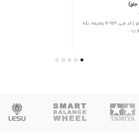
جلو)
قطعات و لوازم ماشین کنترلی دبلیو ال تویز ( اکسل طبقی جلو ) کد فنی: 959-16 وظیفه: نگه
ن...