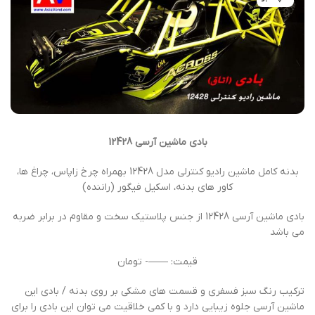
بادی ماشین آرسی 12428
بدنه کامل ماشین رادیو کنترلی مدل 12428 بهمراه چرخ زاپاس، چراغ ها،
کاور های بدنه، اسکیل فیگور (راننده)
بادی ماشین آرسی 12428 از جنس پلاستیک سخت و مقاوم در برابر ضربه
می باشد
قیمت: ——- تومان
ترکیب رنگ سبز فسفری و قسمت های مشکی بر روی بدنه / بادی این
ماشین آرسی جلوه زیبایی دارد و با کمی خلاقیت می توان این بادی را برای