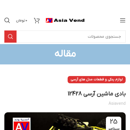
0
تومان
مقاله
لوازم یدکی و قطعات مدل های آرسی
بادی ماشین آرسی 12428
Asiavend
25
سپتامبر