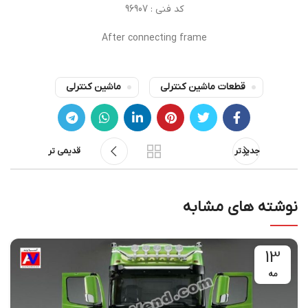
کد فنی : 96907
After connecting frame
قطعات ماشین کنترلی
ماشین کنترلی
جدیدتر
قدیمی تر
نوشته های مشابه
13
مه