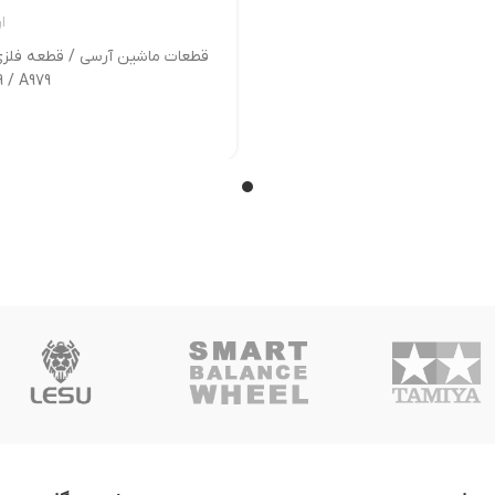
ا
/ A969 / A979 کد فنی: e