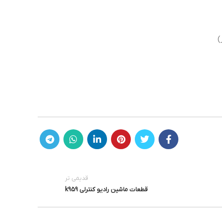
)
قدیمی تر
قطعات ماشین رادیو کنترلی k959