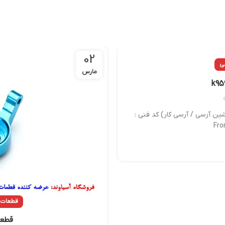
02
ی
مارس
ین آرسی / آرسی کار) کد فنی :
قطعات آ
قطعه