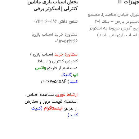
جهیزات IT
بخش اسباب بازی ماشین
کنترلی | اسکوتر برقی
یراز، خیابان ملاصدرا، مجتمع
کامپیوتر پارس – پلاک 201
تلفن دفتر:
07133600186
این آدرس مربوط به اسکوتر
مشاوره خرید اسباب بازی:
 اسباب بازی نمی باشد)
09120526266
مشاوره خرید
اسباب بازی /
کامیون کنترلی و ارتباط
مستقیم از طریق
واتس
اپ
(
کلیک
کنید
):
09367059584
ارتباط فوری
، مشاهده اجناس،
استعلام قیمت بروز و سفارش
از طریق
اینستاگرام
(کلیک
کنید)