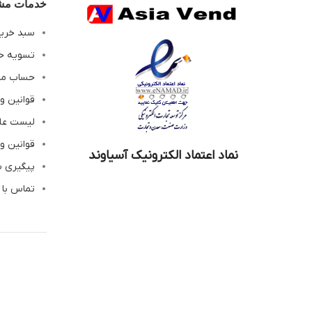
خدمات مشت
سبد خری
تسویه ح
حساب م
قوانین و
لیست عل
قوانین و
نماد اعتماد الکترونیک آسیاوند
پیگیری 
تماس با 