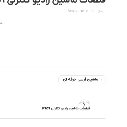
قطعات ماشین رادیو کنترلی k959
ارسال توسط
Asiavend
عر
ماشین آرسی حرفه ای
جدیدتر
قطعات ماشین رادیو کنترلی K959