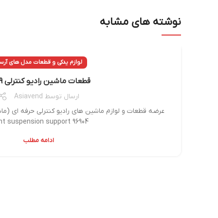
نوشته های مشابه
لوازم یدکی و قطعات مدل های آرس
قطعات ماشین رادیو کنترلی k959
ارسال توسط
Asiavend
عرضه قطعات و لوازم ماشین های رادیو کنترلی حرفه ای (ماش
96904 Front suspension support
ادامه مطلب