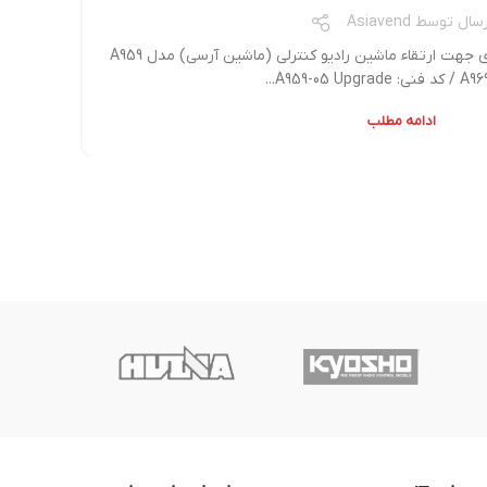
رسال توسط
Asiavend
قطعات ماشین آرسی / قطعه فلزی جهت ارتقاء ماشین رادیو کنترلی (ماشین آرسی) مدل A959
A959-05 Upgrad...
ادامه مطلب