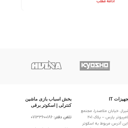
ادامه مطلب
جهیزات IT
بخش اسباب بازی ماشین
کنترلی | اسکوتر برقی
یراز، خیابان ملاصدرا، مجتمع
کامپیوتر پارس – پلاک 201
تلفن دفتر:
07133600186
این آدرس مربوط به اسکوتر