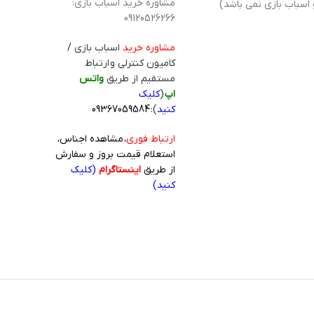
مشاوره خرید اسباب بازی:
 اسباب بازی نمی باشد)
09120526266
مشاوره خرید
اسباب بازی /
کامیون کنترلی و ارتباط
مستقیم از طریق
واتس
اپ
(
کلیک
کنید
):
09367059584
ارتباط فوری
، مشاهده اجناس،
استعلام قیمت بروز و سفارش
از طریق
اینستاگرام
(کلیک
کنید)