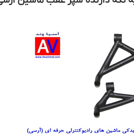
 نگه دارنده سپر عقب ماشین ارسی 979-9