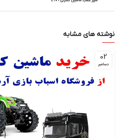
سپر عقب ماشین کنترلی L979
نوشته های مشابه
02
دسامبر