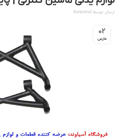
لوازم یدکی ماشین کنترلی | پایه
ارسال توسط
Asiavend
02
مارس