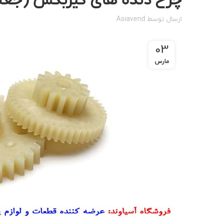
چرخ دنده های گیربکس (جعبه دنده
ارسال توسط
Asiavend
03
مارس