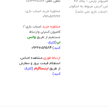
کامپیوتر پارس – پلاک 201
تلفن دفتر:
07133600186
این آدرس مربوط به اسکوتر
مشاوره خرید اسباب بازی:
 اسباب بازی نمی باشد)
09120526266
مشاوره خرید
اسباب بازی /
کامیون کنترلی و ارتباط
مستقیم از طریق
واتس
اپ
(
کلیک
کنید
):
09367059584
ارتباط فوری
، مشاهده اجناس،
استعلام قیمت بروز و سفارش
از طریق
اینستاگرام
(کلیک
کنید)