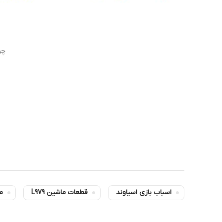
چرخ
اسباب بازی اسیاوند
قطعات ماشین L979
م