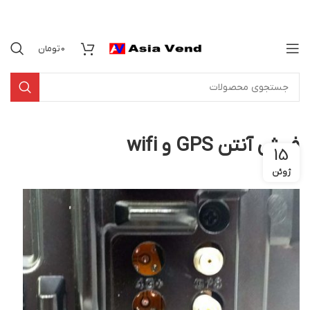
0
تومان
فیش آنتن GPS و wifi
15
ژوئن