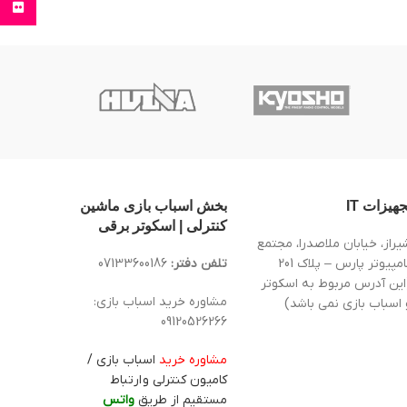
Flickr
جهیزات IT
بخش اسباب بازی ماشین
کنترلی | اسکوتر برقی
یراز، خیابان ملاصدرا، مجتمع
کامپیوتر پارس – پلاک 201
تلفن دفتر:
07133600186
این آدرس مربوط به اسکوتر
مشاوره خرید اسباب بازی:
 اسباب بازی نمی باشد)
09120526266
مشاوره خرید
اسباب بازی /
کامیون کنترلی و ارتباط
مستقیم از طریق
واتس