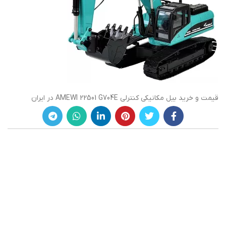
قیمت و خرید بیل مکانیکی کنترلی AMEWI 22501 G704E در ایران