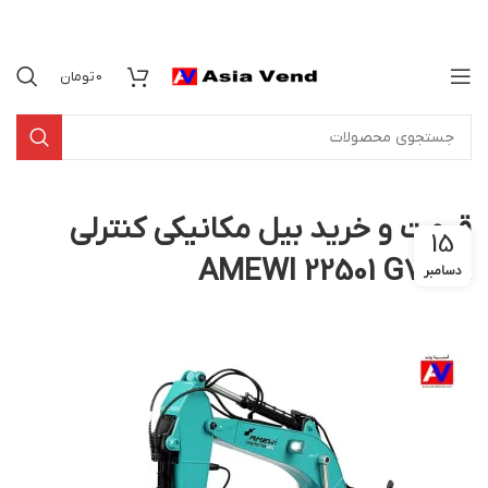
0
تومان
قیمت و خرید بیل مکانیکی کنترلی
15
AMEWI 22501 G704E
دسامبر