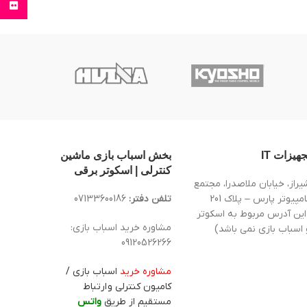
Flickr
جهیزات IT
بخش اسباب بازی ماشین
کنترلی | اسکوتر برقی
یراز، خیابان ملاصدرا، مجتمع
کامپیوتر پارس – پلاک 201
تلفن دفتر:
07133600186
این آدرس مربوط به اسکوتر
مشاوره خرید اسباب بازی:
 اسباب بازی نمی باشد)
09120526266
مشاوره خرید
اسباب بازی /
کامیون کنترلی و ارتباط
مستقیم از طریق
واتس