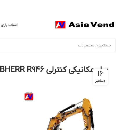
اسباب بازی 
بیل مکانیکی کنترلی LIEBHERR R946
16
دسامبر