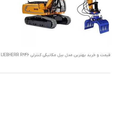
قیمت و خرید بهترین مدل بیل مکانیکی کنترلی LIEBHERR R946 در سری هیدولیک حرفه ای در ایران