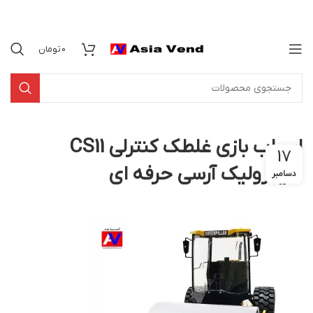
0
تومان
اسباب بازی غلطک کنترلی CS11
17
هیدرولیک آرسی حرفه ای
دسامبر