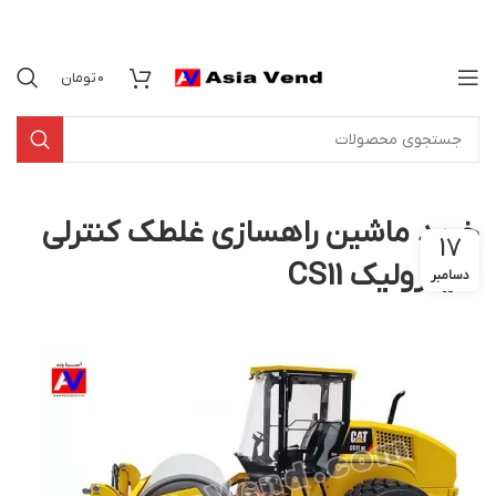
0
تومان
خرید ماشین راهسازی غلطک کنترلی
17
هیدرولیک CS11
دسامبر