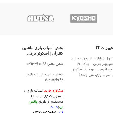
جهیزات IT
بخش اسباب بازی ماشین
کنترلی | اسکوتر برقی
یراز، خیابان ملاصدرا، مجتمع
کامپیوتر پارس – پلاک 201
تلفن دفتر:
07133600186
این آدرس مربوط به اسکوتر
مشاوره خرید اسباب بازی:
 اسباب بازی نمی باشد)
09120526266
مشاوره خرید
اسباب بازی /
کامیون کنترلی و ارتباط
مستقیم از طریق
واتس
اپ
(
کلیک
کنید
):
09367059584