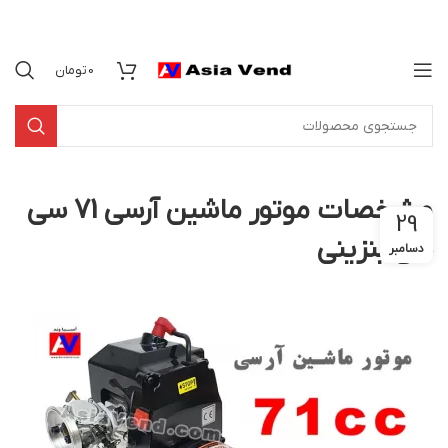
0
تومان
مشخصات موتور ماشین آرسی 71 سی
29
سی بنزینی
دسامبر