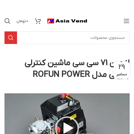
0
تومان
انجین 71 سی سی ماشین کنترلی
29
بنزینی مدل ROFUN POWER
دسامبر
نمایشگر
ویدیو