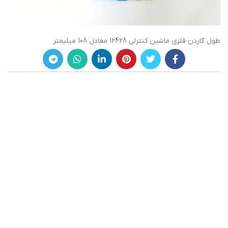
طول گاردن فلزی ماشین کنترلی 12428 معادل 108 میلیمتر