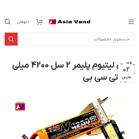
0
تومان
باتری لیتیوم پلیمر 2 سل 4200 میلی
02
آمپر تی سی بی
مارس