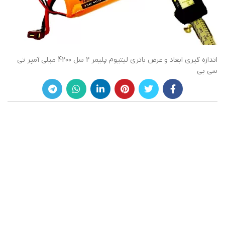
اتدازه گیری ابعاد و عرض باتری لیتیوم پلیمر 2 سل 4200 میلی آمپر تی
سی بی