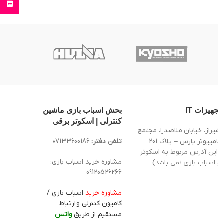
Flickr
جهیزات IT
بخش اسباب بازی ماشین
کنترلی | اسکوتر برقی
یراز، خیابان ملاصدرا، مجتمع
کامپیوتر پارس – پلاک 201
تلفن دفتر:
07133600186
این آدرس مربوط به اسکوتر
مشاوره خرید اسباب بازی:
 اسباب بازی نمی باشد)
09120526266
مشاوره خرید
اسباب بازی /
کامیون کنترلی و ارتباط
مستقیم از طریق
واتس