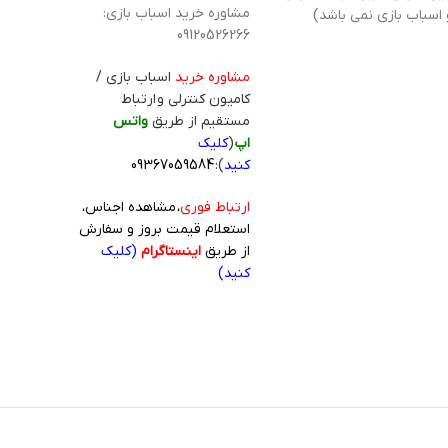
مشاوره خرید اسباب بازی:
 اسباب بازی نمی باشد)
09120526266
مشاوره خرید
اسباب بازی /
کامیون کنترلی و ارتباط
مستقیم از طریق
واتس
اپ
(
کلیک
کنید
):
09367059584
ارتباط فوری
، مشاهده اجناس،
استعلام قیمت بروز و سفارش
از طریق
اینستاگرام
(کلیک
کنید)