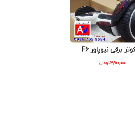
تر برقی نیوپاور F6
3,900,000
تومان