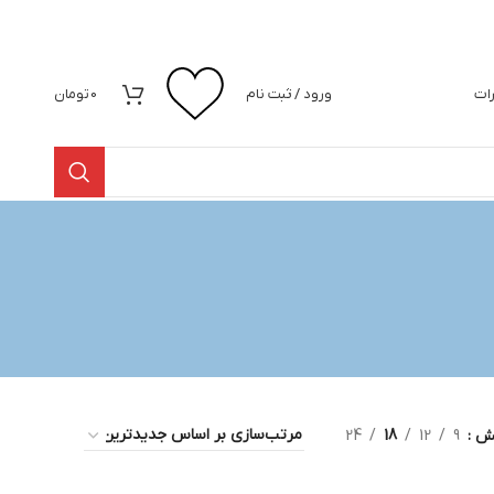
رات
ورود / ثبت نام
0
تومان
یش
9
12
18
24