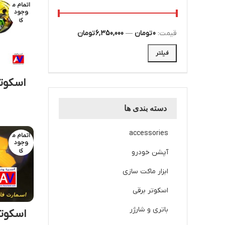
اتمام م
وجود
ی
قیمت:
0 تومان
—
6,350,000 تومان
فیلتر
دسته بندی ها
accessories
اتمام م
وجود
ی
آپشن خودرو
ابزار ماکت سازی
اسکوتر برقی
باتری و شارژر