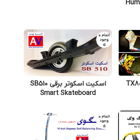
اتمام م
وجود
ی
برقی آفرود TX800
اسکیت اسکوتر برقی SB510
Smart Skateboard
اتمام م
وجود
ی