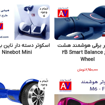
اتمام م
وجود
ی
ر برقی هوشمند هشت
اسکوتر دسته دار ناین ب
اینچ 2B Smart Balance
Ninebot Mini
Wheel
2,950,000
تومان
اتمام م
وجود
ی