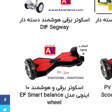
ته دار
اسکوتر برقی هوشمند دسته دار
D14 Segway
اتمام م
وجود
ی
P7 Smar
اسکوتر برقی و هوشمند ۱۰
Scoo
اینچی مدل E4 Smart balance
cebook
wheel
witter