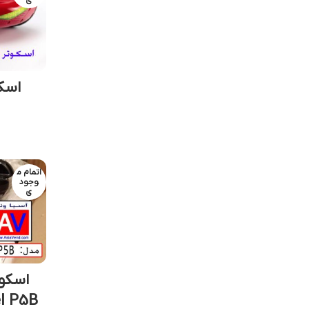
ی
اتمام م
وجود
ی
اسکوت
l P5B