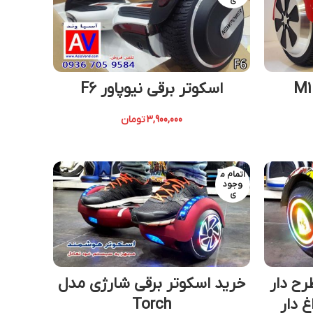
ی
M1 Sm
اسکوتر برقی نیوپاور F6
3,900,000
تومان
اتمام م
وجود
ی
6 اینچ طرح دار
خرید اسکوتر برقی شارژی مدل
Torch