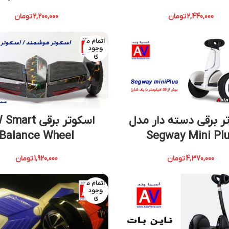
2,440,000
تومان
2,200,000
تومان
اتمام م
وجود
ی
ر برقی دسته دار مدل
اسکوتر برقی rt
Balance Wheel
Segway Mini Pl
4,370,000
تومان
1,920,000
تومان
اتمام م
وجود
ی