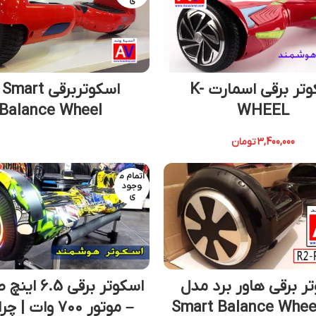
ی
اسکوتر برقی اسمارت K-
اسکوتربرقی art
Balance Wheel
WHEEL
3,400,000
تومان
اتمام م
وجود
ی
ر برقی هاور برد مدل
اسکوتر برقی .5
Smart Balance Whee
– موتور 700 وات | چراغ دار