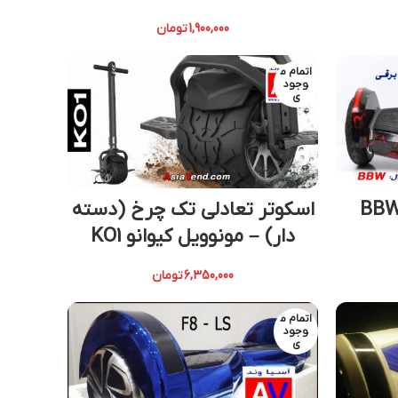
1,900,000
تومان
اتمام م
وجود
ی
BBW Sma
اسکوتر تعادلی تک چرخ (دسته
دار) – مونوویل کیوانو KO1
6,350,000
تومان
اتمام م
وجود
ی