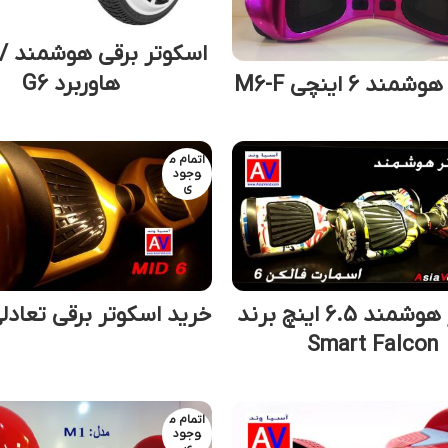
اسکوتر برقی هوشمند /
هاوربرد G6
ند 6 اینچی M6-F
اتمام م
وجود
ی
اسکوتر هوشمند 6.5 اینچ برند
خرید اسکوتر برقی تعادلی D6
Smart Falcon
اتمام م
وجود