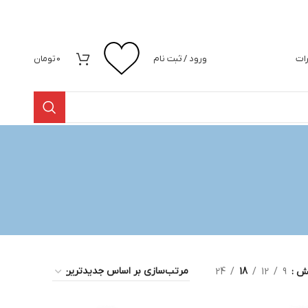
رات
ورود / ثبت نام
0
تومان
یش
9
12
18
24