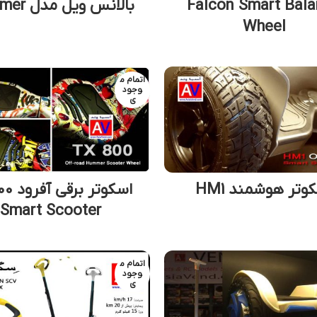
Falcon Smart Bal
بالانس ویل مدل Hummer
Wheel
اتمام م
وجود
ی
وتر هوشمند HM1
اسکوتر 
Smart Scooter
اتمام م
وجود
ی