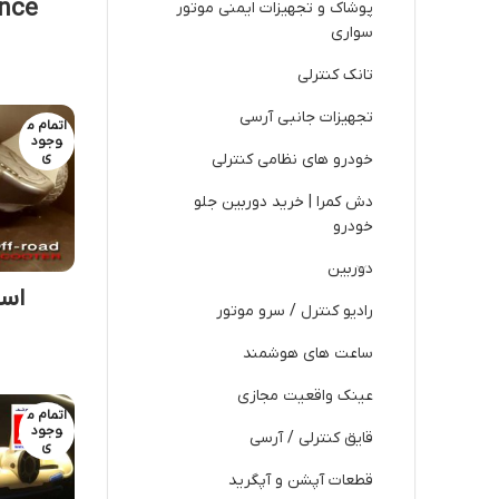
ance
پوشاک و تجهیزات ایمنی موتور
سواری
تانک کنترلی
تجهیزات جانبی آرسی
اتمام م
وجود
ی
خودرو های نظامی کنترلی
دش کمرا | خرید دوربین جلو
خودرو
دوربین
اسک
رادیو کنترل / سرو موتور
ساعت های هوشمند
عینک واقعیت مجازی
اتمام م
وجود
قایق کنترلی / آرسی
ی
قطعات آپشن و آپگرید