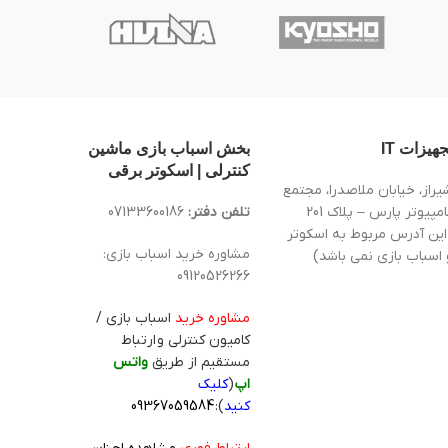
جهیزات IT
بخش اسباب بازی ماشین
کنترلی | اسکوتر برقی
یراز، خیابان ملاصدرا، مجتمع
کامپیوتر پارس – پلاک 201
تلفن دفتر:
07133600186
این آدرس مربوط به اسکوتر
مشاوره خرید اسباب بازی:
 اسباب بازی نمی باشد)
09120526266
مشاوره خرید
اسباب بازی /
کامیون کنترلی و ارتباط
مستقیم از طریق
واتس
اپ
(
کلیک
کنید
):
09367059584