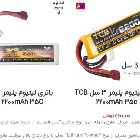
اتمام م
وجود
ی
باتری لیتیوم پلیمر 3 سل TCB
ب
2200mAh 35C
2200mAh 35c
2,600,000
تومان
ن کنترلی شارژی حرفه ای و انواع ماشین آرسی الکتریک از جمله باتری های لیپو 2 سل، 3 سل، 4 سل، 5 سل و
خرید باتری ماشین کنترلی از نوع “Lithium Polymer” اصلی