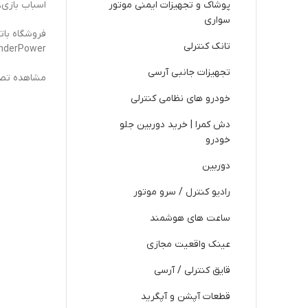
پوشاک و تجهیزات ایمنی موتور
اسباب بازی،
سواری
تانک کنترلی
/ hunderPower
تجهیزات جانبی آرسی
مشاهده تصاو
خودرو های نظامی کنترلی
دش کمرا | خرید دوربین جلو
خودرو
دوربین
رادیو کنترل / سرو موتور
ساعت های هوشمند
عینک واقعیت مجازی
قایق کنترلی / آرسی
قطعات آپشن و آپگرید