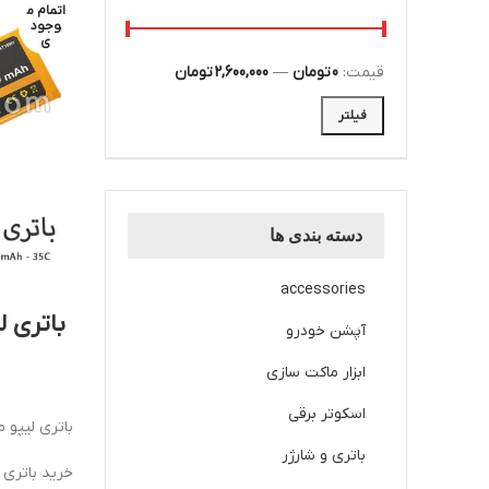
اتمام م
وجود
ی
قیمت:
0 تومان
—
2,600,000 تومان
فیلتر
دسته بندی ها
accessories
آپشن خودرو
ابزار ماکت سازی
اسکوتر برقی
باتری لیپو ماشی
باتری و شارژر