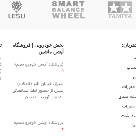
ریان:
بخش خودرویی | فروشگاه
ت
آپشن ماشین
د
ش
فروشگاه آپشن خودرو شعبه
ساب
1
:
(
ن
و
شیراز، خیابان نادر (انقلاب) –
 مقررات
پیش از حضور لطفا هماهنگی
اقه مندی
به عمل آورید. با تشکر
 مقررات
سفارشات
فروشگاه آپشن خودرو شعبه
ما
:
2