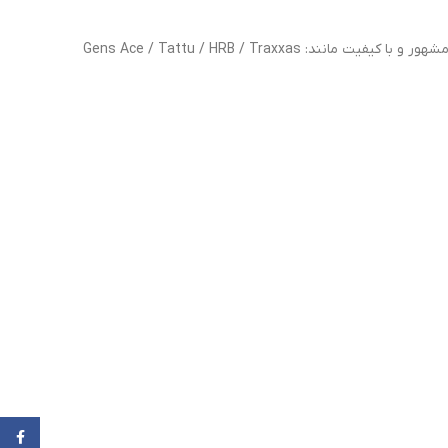
فروشگاه باتری لیپو آسیاوند، عرضه کنند بهترین مدل های “Lipo Batteries” از برند هایی مشهور و با کیفیت مانند: Gens Ace / Tattu / HRB / Traxxas
cebook