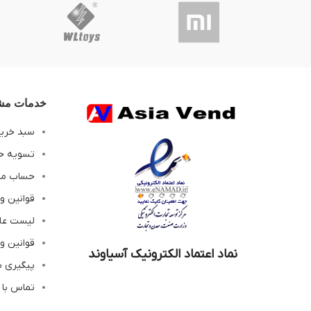
خدمات مشت
سبد خری
تسویه ح
حساب م
قوانین و
لیست عل
قوانین و
نماد اعتماد الکترونیک آسیاوند
پیگیری 
تماس با 