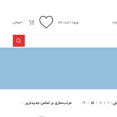
رات
ورود / ثبت نام
0
تومان
یش
9
12
18
24