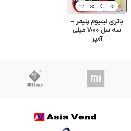
باتری لیتیوم پلیمر –
سه سل 1800 میلی
آمپر