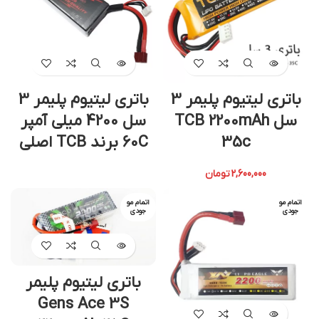
باتری لیتیوم پلیمر 3
باتری لیتیوم پلیمر 3
سل TCB 2200mAh
سل 4200 میلی آمپر
35c
60C برند TCB اصلی
2,600,000
تومان
اتمام مو
اتمام مو
جودی
جودی
باتری لیتیوم پلیمر
Gens Ace 3S