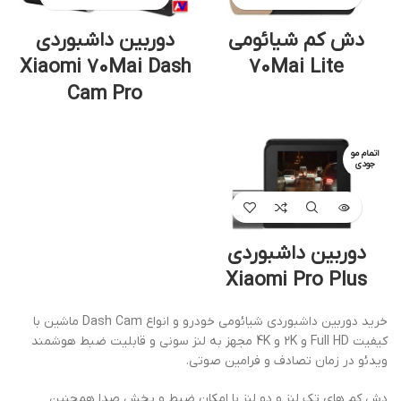
دش کم شیائومی
دوربین داشبوردی
Xiaomi 70Mai Dash
70Mai Lite
Cam Pro
اتمام مو
جودی
دوربین داشبوردی
Xiaomi Pro Plus
خرید دوربین داشبوردی شیائومی خودرو و انواع Dash Cam ماشین با
کیفیت Full HD و 2K و 4K مجهز به لنز سونی و قابلیت ضبط هوشمند
ویدئو در زمان تصادف و فرامین صوتی.
دش کم های تک لنز و دو لنز با امکان ضبط و پخش صدا همچنین