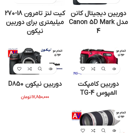
دوربین دیجیتال کانن
کیت لنز تامرون 18-270
مدل Canon 5D Mark
میلیمتری برای دوربین
4
نیکون
اتمام مو
اتمام مو
جودی
جودی
دوربین کامپکت
دوربین نیکون D850
المپوس TG-4
17,850,000
تومان
اتمام مو
جودی