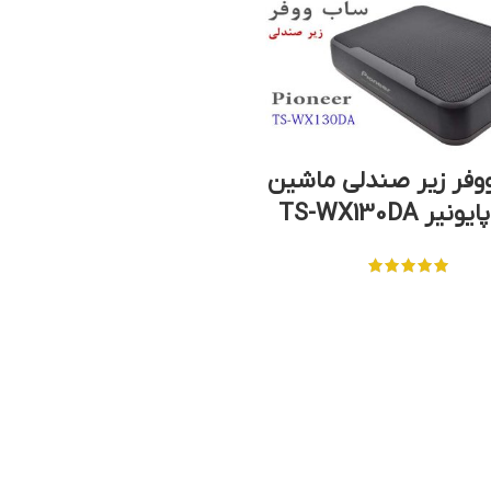
فر زیر صندلی ماشین
یر TS-WX130DA