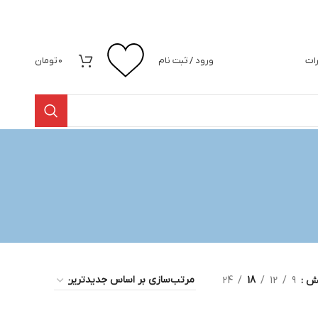
رات
ورود / ثبت نام
0
تومان
یش
9
12
18
24