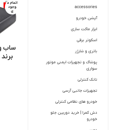
اتمام م
accessories
وجود
ی
آپشن خودرو
ابزار ماکت سازی
اسکوتر برقی
ساب وو
باتری و شارژر
برند پایون
پوشاک و تجهیزات ایمنی موتور
سواری
تانک کنترلی
تجهیزات جانبی آرسی
خودرو های نظامی کنترلی
دش کمرا | خرید دوربین جلو
خودرو