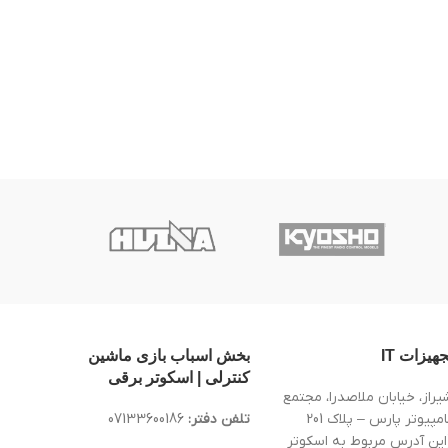
جهیزات IT
بخش اسباب بازی ماشین
کنترلی | اسکوتر برقی
یراز، خیابان ملاصدرا، مجتمع
کامپیوتر پارس – پلاک 201
تلفن دفتر:
07133600186
این آدرس مربوط به اسکوتر