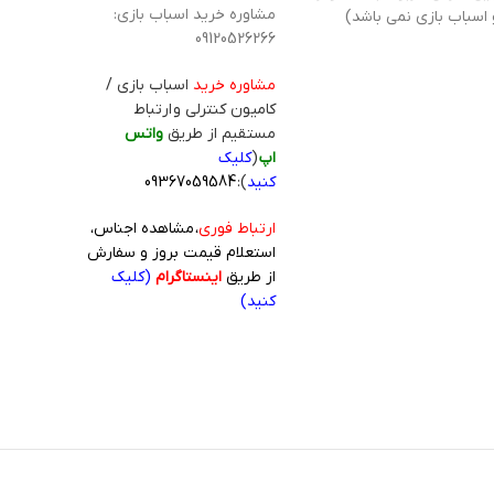
مشاوره خرید اسباب بازی:
 اسباب بازی نمی باشد)
09120526266
مشاوره خرید
اسباب بازی /
کامیون کنترلی و ارتباط
مستقیم از طریق
واتس
اپ
(
کلیک
کنید
):
09367059584
ارتباط فوری
، مشاهده اجناس،
استعلام قیمت بروز و سفارش
از طریق
اینستاگرام
(کلیک
کنید)