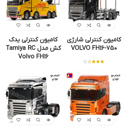
کامیون کنترلی شارژی
کامیون کنترلی یدک
VOLVO FH16-750
کش مدل Tamiya RC
Volvo FH16
اتمام مو
اتمام مو
جودی
جودی