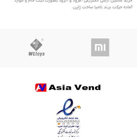
خرید ماشین آرسی الکتریکی آفرود و آنرود بصورت کیت خام و موارد
آماده حرکت برند تامیا ساخت ژاپن.