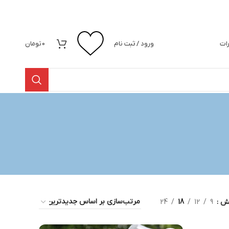
رات
ورود / ثبت نام
0
تومان
یش
9
12
18
24