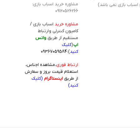
مشاوره خرید اسباب بازی:
 اسباب بازی نمی باشد)
09120526266
مشاوره خرید
اسباب بازی /
کامیون کنترلی و ارتباط
مستقیم از طریق
واتس
اپ
(
کلیک
کنید
):
09367059584
ارتباط فوری
، مشاهده اجناس،
استعلام قیمت بروز و سفارش
از طریق
اینستاگرام
(کلیک
کنید)