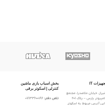
جهیزات IT
بخش اسباب بازی ماشین
کنترلی | اسکوتر برقی
یراز، خیابان ملاصدرا، مجتمع
کامپیوتر پارس – پلاک 201
تلفن دفتر:
07133600186
این آدرس مربوط به اسکوتر