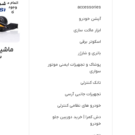
اتمام م
accessories
وجود
ی
آپشن خودرو
ابزار ماکت سازی
اسکوتر برقی
باتری و شارژر
F3
پوشاک و تجهیزات ایمنی موتور
سواری
تانک کنترلی
تجهیزات جانبی آرسی
خودرو های نظامی کنترلی
دش کمرا | خرید دوربین جلو
خودرو