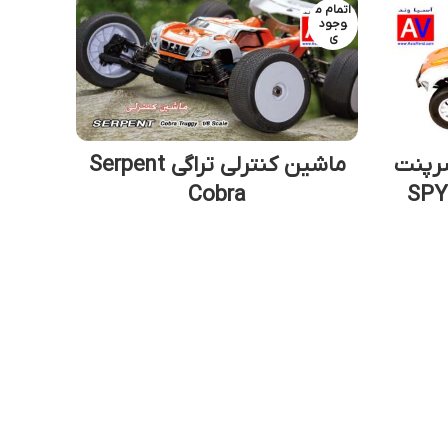
اتمام م
وجود
ی
رپنت
ماشین کنترلی تراگی Serpent
Cobra