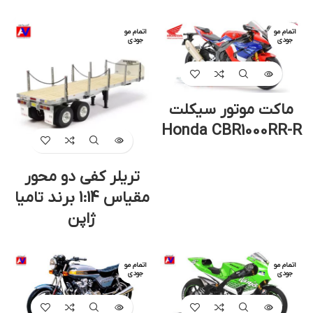
اتمام مو
اتمام مو
جودی
جودی
ماکت موتور سیکلت
Honda CBR1000RR-R
تریلر کفی دو محور
مقیاس 1:14 برند تامیا
ژاپن
اتمام مو
اتمام مو
جودی
جودی