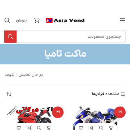
0
تومان
ماکت تامیا
در حال نمایش 9 نتیجه
مشاهده فیلترها
-3%
-12%