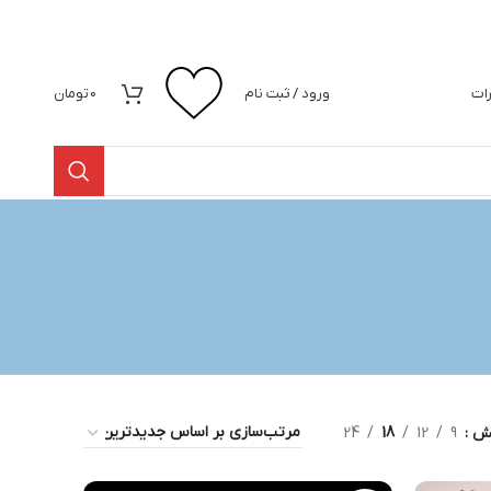
رات
ورود / ثبت نام
0
تومان
یش
9
12
18
24