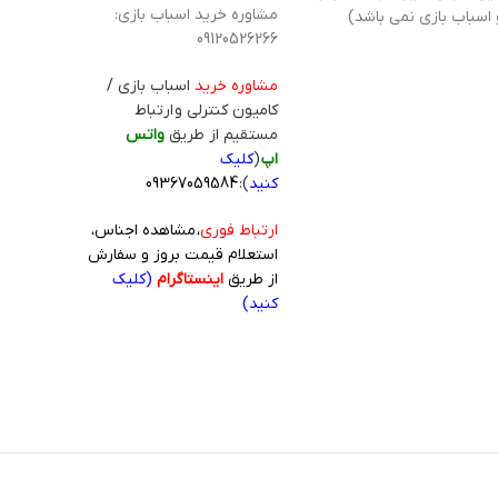
مشاوره خرید اسباب بازی:
 اسباب بازی نمی باشد)
09120526266
مشاوره خرید
اسباب بازی /
کامیون کنترلی و ارتباط
مستقیم از طریق
واتس
اپ
(
کلیک
کنید
):
09367059584
ارتباط فوری
، مشاهده اجناس،
استعلام قیمت بروز و سفارش
از طریق
اینستاگرام
(کلیک
کنید)