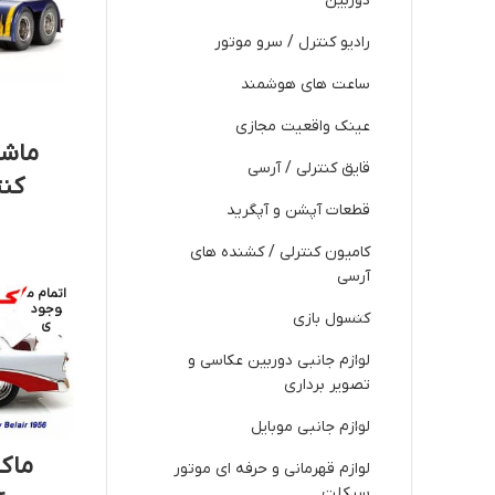
دوربین
رادیو کنترل / سرو موتور
ساعت های هوشمند
عینک واقعیت مجازی
ماشی
قایق کنترلی / آرسی
کنترلی 
قطعات آپشن و آپگرید
کامیون کنترلی / کشنده های
آرسی
اتمام م
وجود
کنسول بازی
ی
لوازم جانبی دوربین عکاسی و
تصویر برداری
لوازم جانبی موبایل
لوازم قهرمانی و حرفه ای موتور
سیکلت