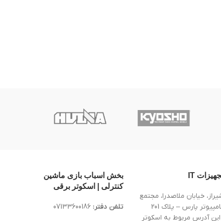
جهیزات IT
بخش اسباب بازی ماشین
کنترلی | اسکوتر برقی
یراز، خیابان ملاصدرا، مجتمع
کامپیوتر پارس – پلاک 201
تلفن دفتر:
07133600186
این آدرس مربوط به اسکوتر