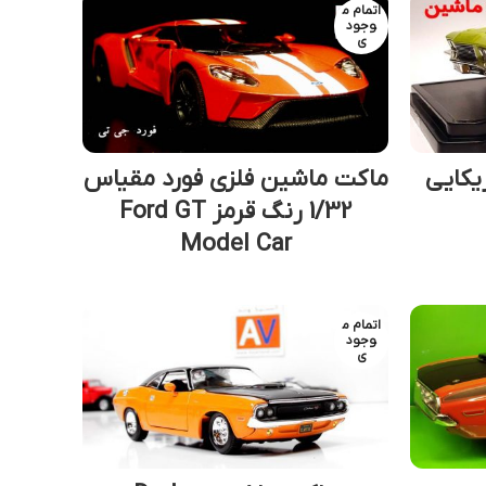
اتمام م
وجود
ی
یکایی
ماکت ماشین فلزی فورد مقیاس
1/32 رنگ قرمز Ford GT
Model Car
اتمام م
وجود
ی