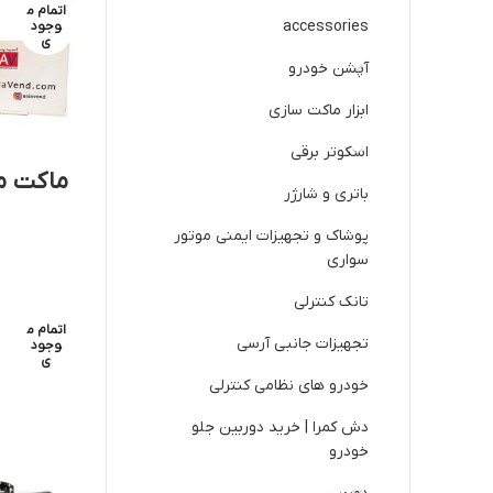
اتمام م
accessories
وجود
ی
آپشن خودرو
ابزار ماکت سازی
اسکوتر برقی
باتری و شارژر
T
پوشاک و تجهیزات ایمنی موتور
سواری
تانک کنترلی
اتمام م
تجهیزات جانبی آرسی
وجود
ی
خودرو های نظامی کنترلی
دش کمرا | خرید دوربین جلو
خودرو