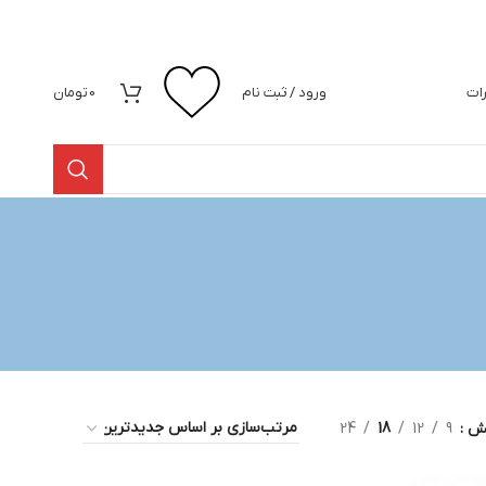
رات
ورود / ثبت نام
0
تومان
یش
9
12
18
24