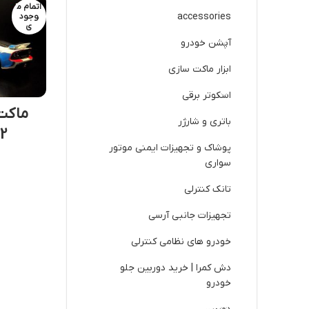
اتمام م
accessories
وجود
ی
آپشن خودرو
ابزار ماکت سازی
اسکوتر برقی
ماکت
باتری و شارژر
12
پوشاک و تجهیزات ایمنی موتور
سواری
تانک کنترلی
تجهیزات جانبی آرسی
خودرو های نظامی کنترلی
دش کمرا | خرید دوربین جلو
خودرو