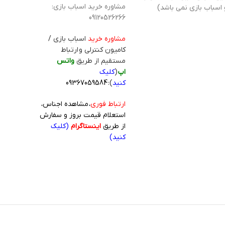
مشاوره خرید اسباب بازی:
 اسباب بازی نمی باشد)
09120526266
مشاوره خرید
اسباب بازی /
کامیون کنترلی و ارتباط
مستقیم از طریق
واتس
اپ
(
کلیک
کنید
):
09367059584
ارتباط فوری
، مشاهده اجناس،
استعلام قیمت بروز و سفارش
از طریق
اینستاگرام
(کلیک
کنید)