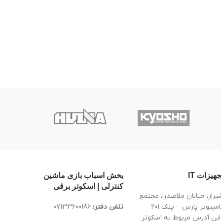
جهیزات IT
بخش اسباب بازی ماشین
کنترلی | اسکوتر برقی
یراز، خیابان ملاصدرا، مجتمع
کامپیوتر پارس – پلاک 201
تلفن دفتر:
07133600186
این آدرس مربوط به اسکوتر