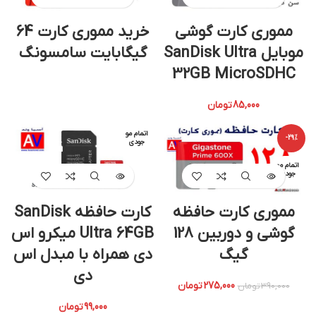
مموری کارت گوشی
خرید مموری کارت 64
موبایل SanDisk Ultra
گیگابایت سامسونگ
32GB MicroSDHC
85,000
تومان
اتمام مو
-29%
جودی
اتمام مو
جودی
مموری کارت حافظه
کارت حافظه SanDisk
گوشی و دوربین 128
Ultra 64GB میکرو اس
گیگ
دی همراه با مبدل اس
دی
275,000
تومان
390,000
تومان
99,000
تومان