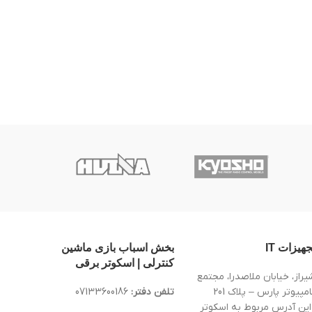
جهیزات IT
بخش اسباب بازی ماشین
کنترلی | اسکوتر برقی
یراز، خیابان ملاصدرا، مجتمع
کامپیوتر پارس – پلاک 201
تلفن دفتر:
07133600186
این آدرس مربوط به اسکوتر