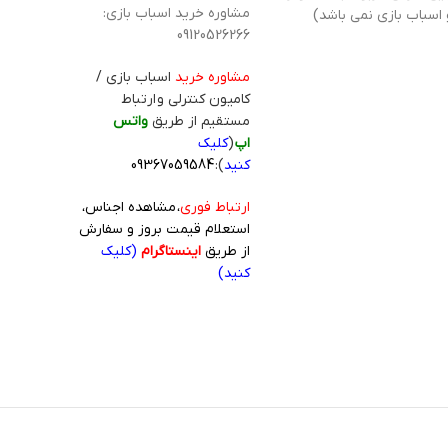
مشاوره خرید اسباب بازی:
 اسباب بازی نمی باشد)
09120526266
مشاوره خرید
اسباب بازی /
کامیون کنترلی و ارتباط
مستقیم از طریق
واتس
اپ
(
کلیک
کنید
):
09367059584
ارتباط فوری
، مشاهده اجناس،
استعلام قیمت بروز و سفارش
از طریق
اینستاگرام
(کلیک
کنید)