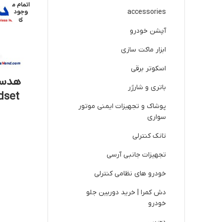
اتمام م
accessories
وجود
ی
آپشن خودرو
ابزار ماکت سازی
اسکوتر برقی
هدست
باتری و شارژر
dset
پوشاک و تجهیزات ایمنی موتور
سواری
تانک کنترلی
تجهیزات جانبی آرسی
خودرو های نظامی کنترلی
دش کمرا | خرید دوربین جلو
خودرو