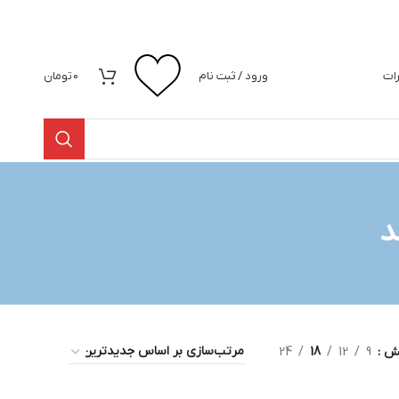
رات
ورود / ثبت نام
0
تومان
د
یش
9
12
18
24