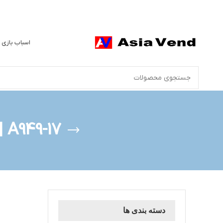
اسباب بازی 
A949-17 | قطعه ماشین کنترلی - میل گاردن RC Car
دسته بندی ها