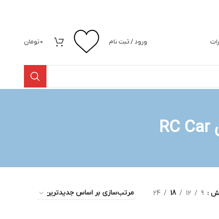
رات
ورود / ثبت نام
0
تومان
یش
9
12
18
24