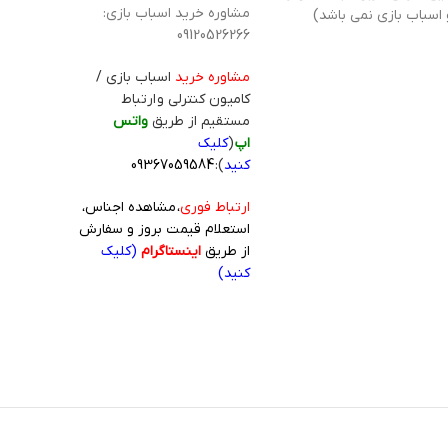
مشاوره خرید اسباب بازی:
 اسباب بازی نمی باشد)
09120526266
مشاوره خرید
اسباب بازی /
کامیون کنترلی و ارتباط
مستقیم از طریق
واتس
اپ
(
کلیک
کنید
):
09367059584
ارتباط فوری
، مشاهده اجناس،
استعلام قیمت بروز و سفارش
از طریق
اینستاگرام
(کلیک
کنید)