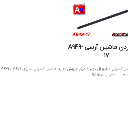
میل گاردن ماشین آرسی A949-
17
لی دبلیو ال تویز / مرکز فروش لوازم ماشین کنترلی شارژی A949 / A959 / A969 / A979 در ایران
ین کنترلی Wltoys