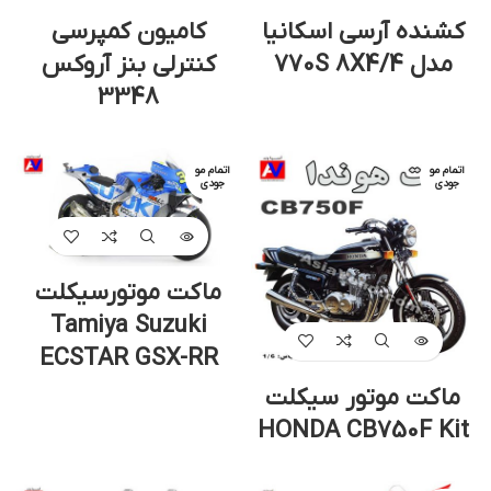
کشنده آرسی اسکانیا
کامیون کمپرسی
مدل 770S 8X4/4
کنترلی بنز آروکس
3348
اتمام مو
اتمام مو
جودی
جودی
ماکت موتورسیکلت
Tamiya Suzuki
ECSTAR GSX-RR
ماکت موتور سیکلت
HONDA CB750F Kit