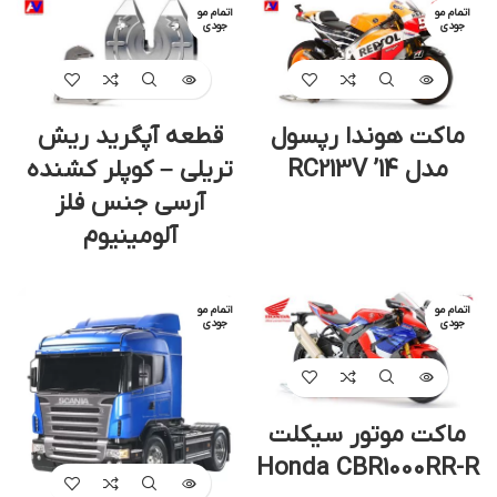
اتمام مو
اتمام مو
جودی
جودی
ماکت هوندا رپسول
قطعه آپگرید ریش
مدل RC213V ’14
تریلی – کوپلر کشنده
آرسی جنس فلز
آلومینیوم
اتمام مو
اتمام مو
جودی
جودی
ماکت موتور سیکلت
Honda CBR1000RR-R