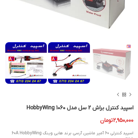
اسپید کنترل براش 2 سل مدل HobbyWing 1060
2,950,000
تومان
اسپید کنترلی 60 آمپر ماشین آرسی برند هابی وینگ 60A HobbyWing