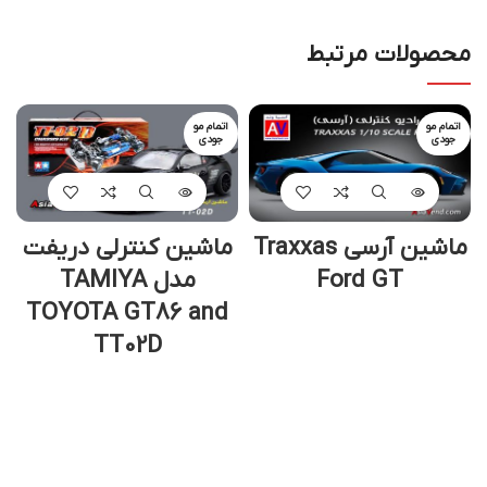
محصولات مرتبط
اتمام مو
اتمام مو
جودی
جودی
ماشین آرسی Traxxas
ماشین کنترلی دریفت
Ford GT
مدل TAMIYA
TOYOTA GT86 and
TT02D