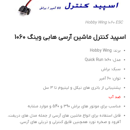
Hobby Wing 1060 ESC
اسپید کنترل ماشین آرسی هابی وینگ 1060
برند: Hobby Wing
مدل: Quick Run 1060
سبک: براش
توان: 60 آمپر
پشتیبانی از باتری های نیکل و لیتیوم تا 3 سل
ضد آب
مناسب برای موتور های براش 390 و 540 و موارد مشابه
قابل استفاده برای انواع ماشین های آرسی از جمله مدل های دریفت،
آفرود و صخره نورد همچنین قایق کنترلی و تریلی های آرسی.