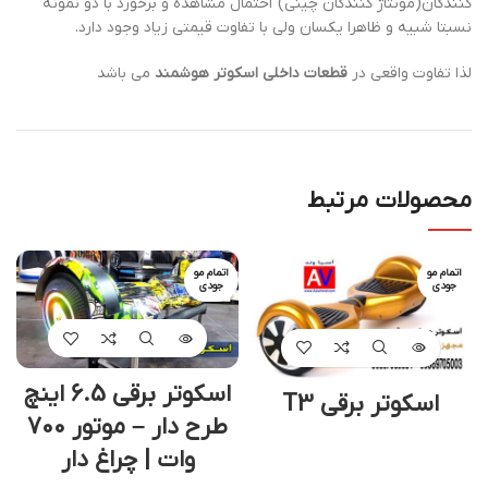
کنندگان(مونتاژ کنندگان چینی) احتمال مشاهده و برخورد با دو نمونه
نسبتا شبیه و ظاهرا یکسان ولی با تفاوت قیمتی زیاد وجود دارد.
لذا تفاوت واقعی در
قطعات داخلی اسکوتر هوشمند
می باشد
محصولات مرتبط
اتمام مو
اتمام مو
جودی
جودی
اسکوتر برقی 6.5 اینچ
اسکوتر برقی T3
طرح دار – موتور 700
وات | چراغ دار