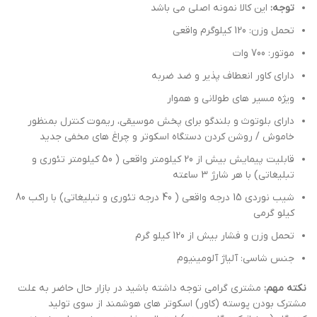
توجه:
این کالا نمونه اصلی می باشد
تحمل وزن: 120 کیلوگرم واقعی
موتور: 700 وات
دارای کاور انعطاف پذیر و ضد ضربه
ویژه مسیر های طولانی و هموار
دارای بلوتوث و بلندگو برای پخش موسیقی، ریموت کنترل بمنظور
خاموش / روشن کردن دستگاه اسکوتر و چراغ های مخفی جدید
قابلیت پیمایش بیش از 20 کیلومتر واقعی ( 50 کیلومتر تئوری و
تبلیغاتی) با هر شارژ 3 ساعته
شیب نوردی 15 درجه واقعی ( 40 درجه تئوری و تبلیغاتی) با راکب 80
کیلو گرمی
تحمل وزن و فشار بیش از 120 کیلو گرم
جنس شاسی: آلیاژ آلومینیوم
نکته مهم:
مشتری گرامی توجه داشته باشید در بازار حال حاضر به علت
مشترک بودن پوسته (کاور) اسکوتر های هوشمند از سوی تولید