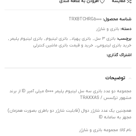
مقایسه
افزودن به علاقه مندی
شناسه محصول:
TRXBTCHRG5000
دسته:
باتری و شارژر
برچسب:
باتری 3 سل
,
باتری پهپاد
,
باتری لیتیوم
,
باتری لیتیوم پلیمر
,
خرید باتری لیتیومی
,
خرید و قیمت باتری ماشین کنترلی
اشتراک گذاری:
توضیحات
مجموعه دو عدد باتری سه سل لیتیوم پلیمر 5000 میلی آمپر ID از برند
مشهور ترکسس / TRAXXAS
همچنین یک عدد شارژر دوال (قابلیت شارژر دو باطری بصورت همزمان)
مجهز به سامانه ID
نام کالا: مجموعه باتری و شارژر