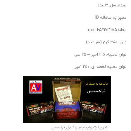
تعداد سل: 3 عدد
مجهز به سامانه ID
ابعاد: 155*25*45 mm
وزن: 350 گرم (هر عدد)
توان تخلیه: 125 آمپر – 25 سی
توان تخلیه لحظه ای: 250 آمپر
باتری لیتیوم پلیمر و شارژر ترکسس