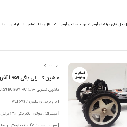
| مدل های حرفه ای آرسی
تجهیزات جانبی آرسی
ماکت فلزی
مقاله
تماس با ما
قوانین و مقر
اتمام م
وجودی
ماشین کنترلی باگی L959 آفرود سرعت 45 کیلومتر بر ساعت
ماشین کنترلی WLTOYS L959 BUGGY RC CAR
| نام برند: ورتکس / WLToys
| پیشرانه: موتور الکتریکی 390 براش
| سرعت: حدود 45-50 کیلومتر بر ساعت |