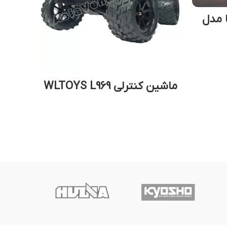
 مدل
خرید م
ن
ماشین کنترلی WLTOYS L969