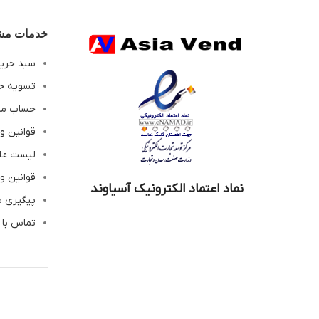
خدمات مشت
سبد خری
تسویه ح
حساب م
قوانین و
لیست عل
قوانین و
نماد اعتماد الکترونیک آسیاوند
پیگیری 
تماس با 