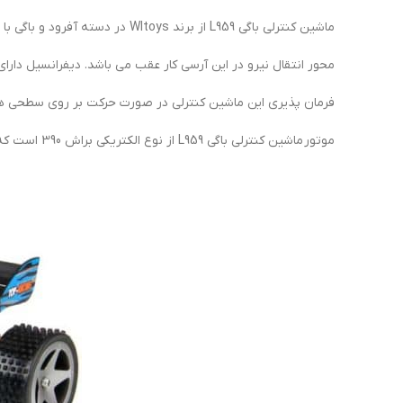
ماشین کنترلی باگی L959 از برند Wltoys در دسته آفرود و باگی با مقیاس 1/12 و طول حدودی 42 سانتی متر قرار دارد.
محور انتقال نیرو در این آرسی کار عقب می باشد. دیفرانسیل دا
فرمان پذیری این ماشین کنترلی در صورت حرکت بر روی سطحی هم
موتور ماشین کنترلی باگی L959 از نوع الکتریکی براش 390 است که می تواند نهایت سرعت 45 کیلومتر واقعی را برای ماشین آرسی فوق تامین نماید.