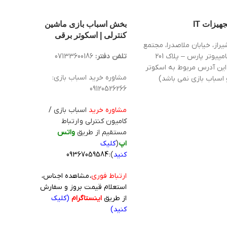
جهیزات IT
بخش اسباب بازی ماشین
کنترلی | اسکوتر برقی
یراز، خیابان ملاصدرا، مجتمع
کامپیوتر پارس – پلاک 201
تلفن دفتر:
07133600186
این آدرس مربوط به اسکوتر
مشاوره خرید اسباب بازی:
 اسباب بازی نمی باشد)
09120526266
مشاوره خرید
اسباب بازی /
کامیون کنترلی و ارتباط
مستقیم از طریق
واتس
اپ
(
کلیک
کنید
):
09367059584
ارتباط فوری
، مشاهده اجناس،
استعلام قیمت بروز و سفارش
از طریق
اینستاگرام
(کلیک
کنید)