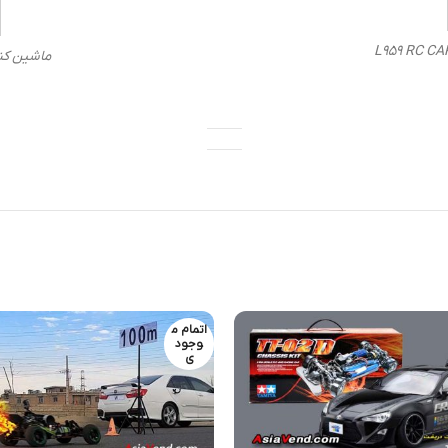
ماشین کنترلی C CAR Toy (2
اتمام م
وجود
ی