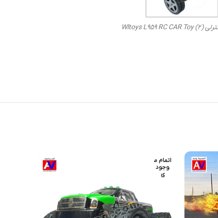
Wltoys L959 R)
اتمام م
اتمام م
وجود
وجود
ی
ی