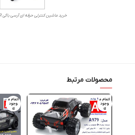
خرید ماشین کنترلی حرفه ای آرسی باگی L959 RC CAR
محصولات مرتبط
اتمام م
اتمام م
وجود
وجود
ی
ی