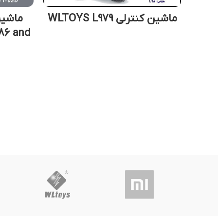
ماشین کنترلی WLTOYS L979
ماشین
86 and