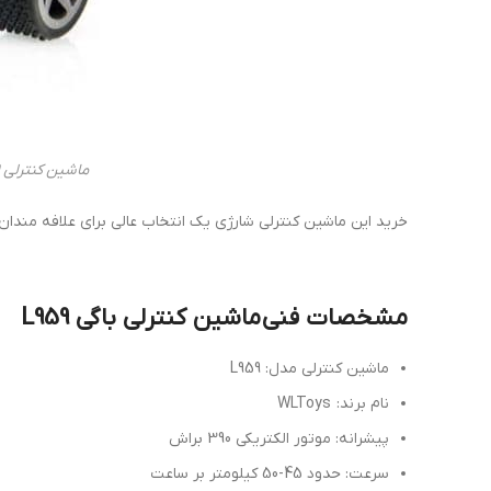
ماشین کنترلی Wltoys L959
خرید این ماشین کنترلی شارژی یک انتخاب عالی برای علافه مندا
مشخصات فنی ماشین کنترلی باگی L959
ماشین کنترلی مدل: L959
نام برند: WLToys
پیشرانه: موتور الکتریکی 390 براش
سرعت: حدود 45-50 کیلومتر بر ساعت