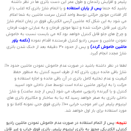
پلیمر و افزایش راندمان و طول عمر این دست باتری ها در نظر داشته
باشید که حتما
پس از پایان استفاده
و یا اتمام شارژ باتری که اغلب با از
کار افتادن موتور حرکتی توسط واحد کنترل سرعت ماشین به شما اعلام
می شود به این شکل که ماشین آرسی الکتریکی فوق در زمان اتمام شارژ
باتری غیر قابل حرکت شده و تنها موتور فرمان و به عبارتی جهت فرمان
و چرخ های جلو قابل کنترل خواهد بود که می بایست نسبت به خاموش
نمودن ماشین و سپس رادیو کنترل فرستنده اقدام نموده
(دکمه پاور
ماشین خاموش گردد)
و پس از حدود 30 دقیقه بعد از خنک شدن باتری
شارژ مجدد انجام گیرد.
لطفا در نظر داشته باشید در صورت عدم خاموش نمودن ماشین حدود 10%
شارژ باقی مانده درون باتری که از طرف اسپید کنترل به منظور حفظ
کیفیت و عدم تخلیه کامل باتری در آن باقی مانده و اجازه استفاده و
حرکت را به اپراتور ماشین نداده است توسط مدار داخلی خود اسپید
کنترل و یا گیرنده رادیویی مصرف می شود (پس از چند ساعت) و شارژ
داخلی باتری به صفر خواهد رسید که بنا به ساختار و مکانیزم باتری های
لیتیوم پلیمر این امر موجب خرابی 100% باتری فوق حتی نمونه کاملا نو و
مورد استفاده برای بار اول خواهد شد.
نتیجه:
پس از اتمام استفاده در صورت عدم خاموش نمودن ماشین رادیو
کنترلی الکتریکی مجهز به باتری لیتیوم پلیمر، باتری فوق خراب و غیر قابل