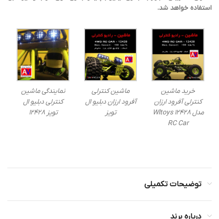
استفاده خواهد شد.
خرید ماشین
ماشین کنترلی
نمایندگی ماشین
کنترلی آفرود ارزان
آفرود ارزان دبلیو ال
کنترلی دبلیو ال
مدل Wltoys 12428
تویز
تویز 12428
RC Car
توضیحات تکمیلی
درباره برند