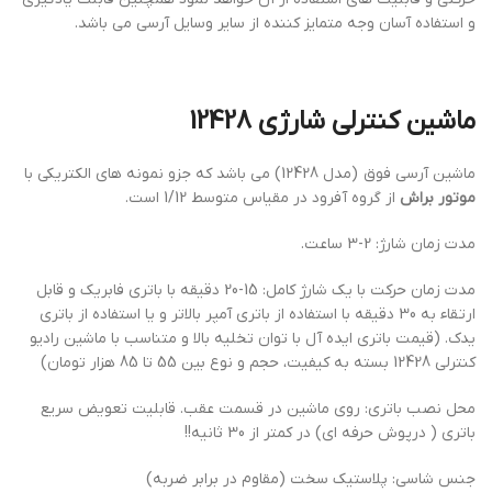
و استفاده آسان وجه متمایز کننده از سایر وسایل آرسی می باشد.
ماشین کنترلی شارژی 12428
ماشین آرسی فوق (مدل 12428) می باشد که جزو نمونه های الکتریکی با
موتور براش
از گروه آفرود در مقیاس متوسط 1/12 است.
مدت زمان شارژ: 2-3 ساعت.
مدت زمان حرکت با یک شارژ کامل: 15-20 دقیقه با باتری فابریک و قابل
ارتقاء به 30 دقیقه با استفاده از باتری آمپر بالاتر و یا استفاده از باتری
یدک. (قیمت باتری ایده آل با توان تخلیه بالا و متناسب با ماشین رادیو
کنترلی 12428 بسته به کیفیت، حجم و نوع بین 55 تا 85 هزار تومان)
محل نصب باتری: روی ماشین در قسمت عقب. قابلیت تعویض سریع
باتری ( درپوش حرفه ای) در کمتر از 30 ثانیه!!
جنس شاسی: پلاستیک سخت (مقاوم در برابر ضربه)