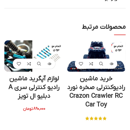
محصولات مرتبط
اتمام مو
اتمام مو
جودی
جودی
خرید ماشین
لوازم آپگرید ماشین
رادیوکنترلی صخره نورد
رادیو کنترلی سری A
Crazon Crawler RC
دبلیو ال تویز
Car Toy
890,000
تومان