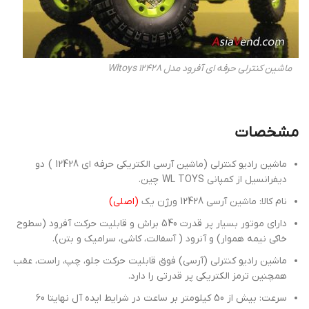
ماشین کنترلی حرفه ای آفرود مدل Wltoys 12428
مشخصات
ماشین رادیو کنترلی (ماشین آرسی الکتریکی حرفه ای 12428 ) دو
دیفرانسیل از کمپانی WL TOYS چین.
نام کالا: ماشین آرسی 12428 ورژن یک
(اصلی)
دارای موتور بسیار پر قدرت 540 براش و قابلیت حرکت آفرود (سطوح
خاکی نیمه هموار) و آنرود ( آسفالت، کاشی، سرامیک و بتن).
ماشین رادیو کنترلی (آرسی) فوق قابلیت حرکت جلو، چپ، راست، عقب
همچنین ترمز الکتریکی پر قدرتی را دارد.
سرعت: بیش از 50 کیلومتر بر ساعت در شرایط ایده آل نهایتا 60