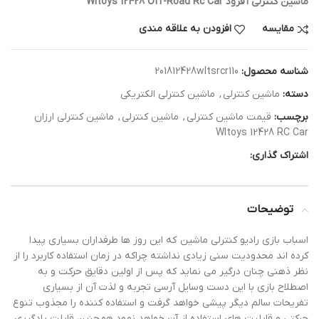
ماشین کنترلی آفرود Wltoys 12428 Off-Road Rc Car
مقایسه
افزودن به علاقه مندی
شناسه محصول:
201812428wltsrcr110
دسته:
ماشین کنترلی
,
ماشین کنترلی الکتریکی
برچسب:
قیمت ماشین کنترلی
,
ماشین کنترلی
,
ماشین کنترلی ارزان
Wltoys 12428 RC Car
اشتراک گذاری:
توضیحات
اسباب بازی رادیو کنترلی ماشین که این روز ها طرفداران بسیاری پیدا
کرده اند محدودیت سنی زیادی نداشته چراکه در زمان استفاده کاربرد را از
نظر ذهنی چنان درگیر می نماید که پس از اولین دقایق حرکت و به
اصطلاح بازی با این دست وسایل آرسی تجربه و لذت آن از بسیاری
تفریحات سالم دیگر پیشی خواهد گرفت و استفاده کننده را مجذوب تنوع
حرکتی و قابلیت های استفاده از آن خواهد نمود همچنین قابلت یادگیری