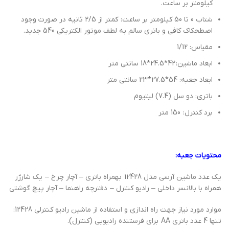
کیلومتر بر ساعت.
شتاب 0 تا 50 کیلومتر بر ساعت: کمتر از 2/5 ثانیه در صورت وجود
اصطحکاک کافی و باتری سالم به لطف موتور الکتریکی 540 جدید.
مقیاس: 1/12
ابعاد ماشین: 42*24.5*18 سانتی متر
ابعاد جعبه: 54*27.5*23 سانتی متر
باتری: دو سل (7.4) لیتیوم
برد کنترل: 150 متر
محتویات جعبه:
یک عدد ماشین آرسی مدل 12428 بهمراه باتری – آچار چرخ – یک شارژر
همراه با بالانسر داخلی – رادیو کنترل – دفترچه راهنما – آچار پیچ گوشتی
موارد مورد نیاز جهت راه اندازی و استفاده از ماشین رادیو کنترلی 12428:
تنها 4 عدد باتری AA برای فرستنده رادیویی (کنترل).