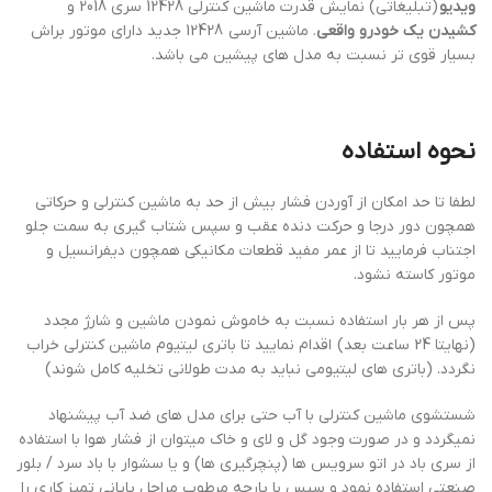
ویدیو
(تبلیغاتی) نمایش قدرت ماشین کنترلی 12428 سری 2018 و
کشیدن یک خودرو واقعی
. ماشین آرسی 12428 جدید دارای موتور براش
بسیار قوی تر نسبت به مدل های پیشین می باشد.
نحوه استفاده
لطفا تا حد امکان از آوردن فشار بیش از حد به ماشین کنترلی و حرکاتی
همچون دور درجا و حرکت دنده عقب و سپس شتاب گیری به سمت جلو
اجتناب فرمایید تا از عمر مفید قطعات مکانیکی همچون دیفرانسیل و
موتور کاسته نشود.
پس از هر بار استفاده نسبت به خاموش نمودن ماشین و شارژ مجدد
(نهایتا 24 ساعت بعد) اقدام نمایید تا باتری لیتیوم ماشین کنترلی خراب
نگردد. (باتری های لیتیومی نباید به مدت طولانی تخلیه کامل شوند)
شستشوی ماشین کنترلی با آب حتی برای مدل های ضد آب پیشنهاد
نمیگردد و در صورت وجود گل و لای و خاک میتوان از فشار هوا با استفاده
از سری باد در اتو سرویس ها (پنچرگیری ها) و یا سشوار با باد سرد / بلور
صنعتی استفاده نمود و سپس با پارچه مرطوب مراحل پایانی تمیز کاری را