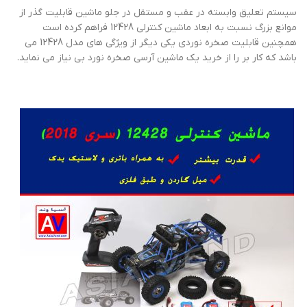
سیستم تعلیق وابسته در عقب و مستقل در جلو ماشین قابلیت گذر از
موانع بزرگ نسبت به ابعاد ماشین کنترلی 12428 فراهم کرده است
همچنین قابلیت صخره نوردی یکی دیگر از ویژگی های مدل 12428 می
باشد که کار بر را از خرید یک ماشین آرسی صخره نورد بی نیاز می نماید.