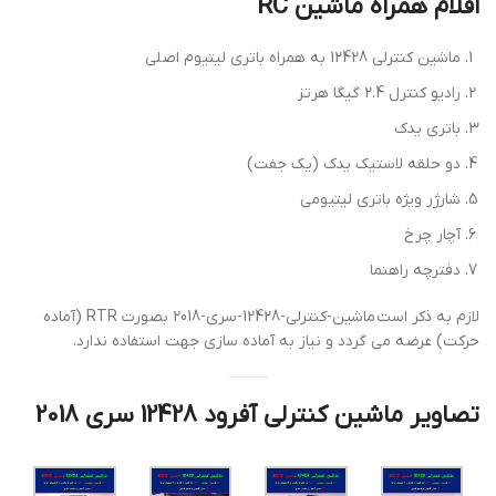
اقلام همراه ماشین RC
ماشین کنترلی 12428 به همراه باتری لیتیوم اصلی
رادیو کنترل 2.4 گیگا هرتز
باتری یدک
دو حلقه لاستیک یدک (یک جفت)
شارژر ویژه باتری لیتیومی
آچار چرخ
دفترچه راهنما
لازم به ذکر است ماشین-کنترلی-12428-سری-2018 بصورت RTR (آماده
حرکت) عرضه می گردد و نیاز به آماده سازی جهت استفاده ندارد.
تصاویر ماشین کنترلی آفرود 12428 سری 2018