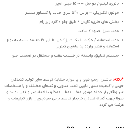
باتری: لیتیوم دو سل – 1500 میلی آمپر
موتور: الکتریکی – براش 540 سری جدید با گشتاور بیشتر
بخش های فلزی: گاردن / طبق جلو / گارد زیر رام
مدت شارژ: حدود 2 ساعت
مدت استفاده / حرکت با یک شارژ کامل: 10 الی 20 دقیقه بسته به نوع
استفاده و فشار وارده به ماشین کنترلی
سیستم تعلیق: وابسته در قسمت عقب و مستقل در قسمت جلو
*نکته:
ماشین آرسی فوق و یا موارد مشابه توسط سایر تولید کنندگان
چینی با کیفیت بسیار پایین تحت عناوین و کدهای مختلف و با مشخصات
غیر واقعی از جمله موتور 800 – 1000 – 2000 و یا اعداد غیر واقعی تولید و
صرفا جهت گمراه نمودن خریدار توسط برخی سودجویان بازار تبلیغات و
عرضه می گردد.