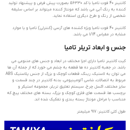
کانتینر 40 فوت تامیا با کد 56330 بصورت پیش فرض و پیشنهاد تولید
کننده به رنگ آبی می باشد که مونتاژ کننده میتواند بر اساس سلیقه
شخصی از رنگ و طرح دیگری استفاده نماید.
کانتینر 40 فوت تامیا ویژه کشنده های آرسی (کنترلی) تامیا و یا موارد
مشابه در مقیاس 1/14 می باشد.
جنس و ابعاد تریلر تامیا
کیت کانتینر تامیا دارای اجزا مختلف در ابعاد و جنس های متنوعی می
باشد. در جعبه کانتینر ده ها قطعه به چشم می خورد که از جمله آن ها
می توان به لاستیک، رینگ، قطعات کوچک و بزرگ از جنس پلاستیک ABS
مربوط به اتصالات، شاسی آلومینیومی، بدنه کانتینر در چند قسمت و
سایز مختلف، اکسل چرخ، سیستم تعلیق تریلر، مجموعه استیکر و
برچسب ها، قسمت های فلزی کوچک و بزرگ، بسته های مختلف پیچ که
متناسب با مراحل مونتاژ بسته بندی و تفکیک شده اند.
طول کلی کانتینر: 917 میلیمتر