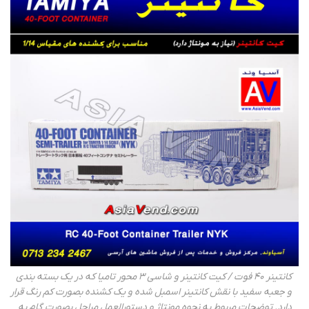
کانتینر 40 فوت / کیت کانتینر و شاسی 3 محور تامیا که در یک بسته بندی
و جعبه سفید با نقش کانتینر اسمبل شده و یک کشنده بصورت کم رنگ قرار
دارد. توضحات مربوط به نحوه مونتاژ و دستورالعمل مراحل بصورت گام به