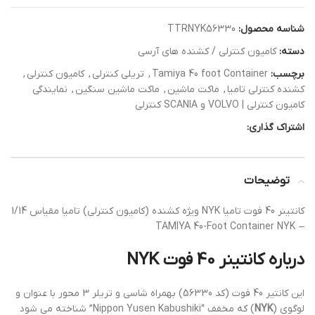
شناسه محصول:
TTRNYK56330
دسته:
کامیون کنترلی / کشنده های آرسی
برچسب:
Tamiya 40 foot Container
,
تریلی کنترلی
,
کامیون کنترلی
,
کشنده کنترلی تامیا
,
ماکت ماشین
,
ماکت ماشین سنگین
,
نمایندگی
کامیون کنترلی | VOLVO و SCANIA کنترلی
اشتراک گذاری:
توضیحات
کانتینر 40 فوت تامیا NYK ویژه کشنده (کامیون کنترلی) تامیا مقیاس 1/14
– TAMIYA 40-Foot Container NYK
درباره کانتینر 40 فوت NYK
این کانتیر 40 فوت (کد 56330) بهمراه شاسی و تریلر 3 محور با عنوان و
لوگوی (
NYK
) که مخفف “Nippon Yusen Kabushiki” شناخته می شود