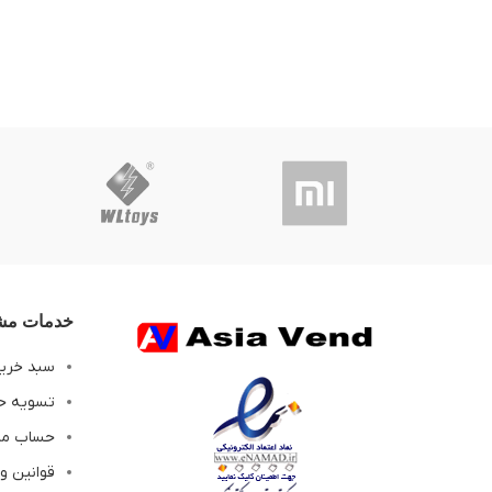
خدمات مشت
سبد خری
تسویه ح
حساب م
قوانین و