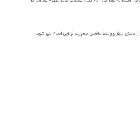
22 G484E جزو محصولات پر فروش و با کیفیت AMEWI RC می باشد. این ماشین کنترلی راهسازی لودر قادر به انجام عملیات های متنوع عمرانی در