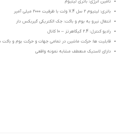
تامین انرژی: باتری لیتیوم
باتری: لیتیوم 2 سل 7.4 ولت با ظرفیت 2000 میلی آمپر
انتفال نیرو به بوم و باکت: جک الکتریکی گیربکس دار
رادیو کنترل: 2.4 گیگاهرتز – 10 کانال
قابلیت ها: حرکت ماشین در تمامی جهات و حرکت بوم و باکت د
دارای لاستیک منعطف مشابه نمونه واقعی