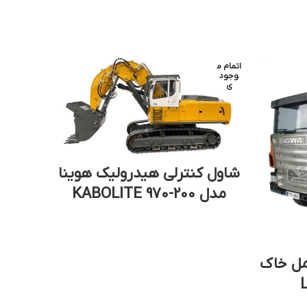
اتمام م
اتمام م
وجود
وجود
ی
ی
شاول کنترلی هیدرولیک هوینا
مدل KABOLITE 970-200
مل خاک
کامیو