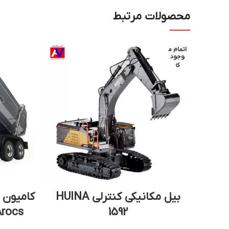
محصولات مرتبط
اتمام م
وجود
ی
بیل مکانیکی کنترلی HUINA
Arocs
1592