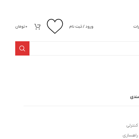
رات
ورود / ثبت نام
0
تومان
مندی
کنترلی
راهسازی