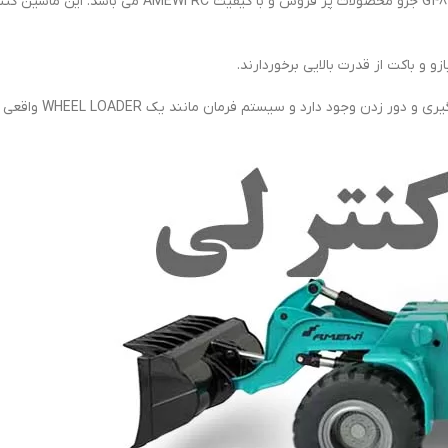
اسباب بازی راهسازی لودر کنترلی فلزی بزرگ مدل آموی 500
و باکت از قدرت بالایی برخوردارند.
مانند یک WHEEL LOADER واقعی از بخش مرکز و وسط ماشین بصورت لولایی انجام می شود.