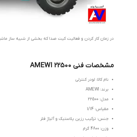
در زمان کار کردن و فعالیت کیت صدا که بخشی از شبیه ساز ماشین RC فوق است نیز فعال و صدای مشابه یک لودر را پخش می
مشخصات فنی AMEWI 22500
نام کالا: لودر کنترلی
برند: AMEWI
مدل: 22500
مقیاس: 1/14
جنس: ترکیب رزین پلاستیک و آلیاژ فلز
وزن: 4800 گرم