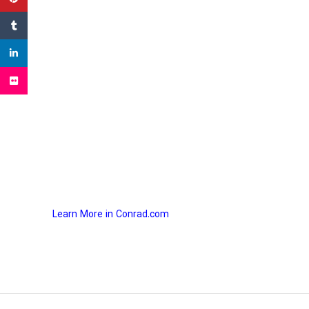
Tumblr
inkedin
Flickr
Learn More in
Conrad.com