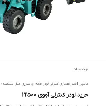
توضیحات
ماشین آلات راهسازی کنترلی لودر حرفه ای شارژی مدل شئثصه 22500 با جک گیربکس دار قوی در مقیاس 1:14 و بخش های فلزی از جمله باکت آلیاژ آلومینیوم در فروشگاه هابی آسیاوند موجود می باشد.
خرید لودر کنترلی آمِوی 22500