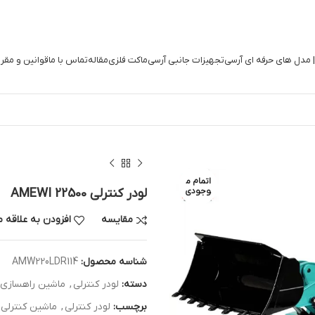
| مدل های حرفه ای آرسی
تجهیزات جانبی آرسی
ماکت فلزی
مقاله
تماس با ما
قوانین و مقر
اتمام م
وجودی
لودر کنترلی AMEWI 22500
مقایسه
افزودن به علاقه 
شناسه محصول:
AMW220LDR114
دسته:
لودر کنترلی
,
ماشین راهسازی 
برچسب:
لودر کنترلی
,
ماشین کنترلی 