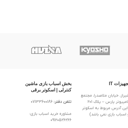
جهیزات IT
بخش اسباب بازی ماشین
کنترلی | اسکوتر برقی
یراز، خیابان ملاصدرا، مجتمع
کامپیوتر پارس – پلاک 201
تلفن دفتر:
07133600186
این آدرس مربوط به اسکوتر
مشاوره خرید اسباب بازی:
 اسباب بازی نمی باشد)
09120526266