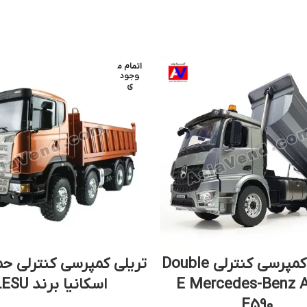
اتمام م
وجود
ی
کامیون کمپرسی کنترلی Double
تریلی کمپرسی کنترلی ح
E Mercedes-Benz 
اسکانیا برند LESU
E590