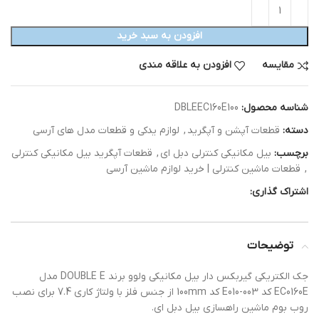
افزودن به سبد خرید
مقایسه
افزودن به علاقه مندی
شناسه محصول:
DBLEEC160E100
دسته:
قطعات آپشن و آپگرید
,
لوازم یدکی و قطعات مدل های آرسی
برچسب:
بیل مکانیکی کنترلی دبل ای
,
قطعات آپگرید بیل مکانیکی کنترلی
,
قطعات ماشین کنترلی | خرید لوازم ماشین آرسی
اشتراک گذاری:
توضیحات
جک الکتریکی گیربکس دار بیل مکانیکی ولوو برند DOUBLE E مدل
EC0160E کد E010-003 کد 100mm از جنس فلز با ولتاژ کاری 7.4 برای نصب
روب بوم ماشین راهسازی بیل دبل ای.