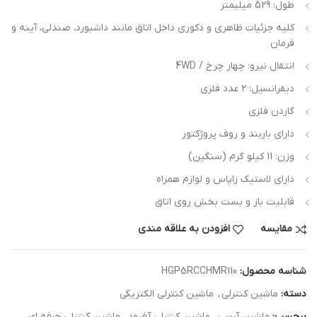
طول: 529 میلیمتر
کلیه جزئیات ظاهری و دکوری داخل اتاق مانند داشبورد، صندلی، آینه و
فرمان
انتقال نیرو: چهار چرخ / 4WD
دیفرانسیل: 2 عدد فلزی
گاردن فلزی
دارای باربند و روف پروژکتور
وزن: 11 کیلو گرم (سنگین)
دارای لاستیک زاپاس و لوازم همراه
قابلیت باز و بست بخش روی اتاق
مقایسه
افزودن به علاقه مندی
شناسه محصول:
HGP5RCCHMR110
دسته:
ماشین کنترلی
,
ماشین کنترلی الکتریکی
برچسب:
ماشین آرسی
,
ماشین کنترلی آفرود
,
ماشین کنترلی حرفه ای