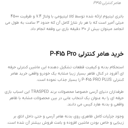
هامر کنترلی P415
باتری لیتیوم ارائه شده توسط کالا لیتیومی با ولتاژ 7.4 و ظرفیت 4500
میلی آمپر است که با هر بار شارژ کامل آن که حدود 3 ساعت به طول می
انجامد میتوان بیش از 30 دقیقه بازی بی وقفه انجام داد.
خرید هامر کنترلی P-415 Pro
استحکام بدنه و کیفیت قطعات تشکیل دهنده این ماشین کنترلی حرفه
ای آفرود در کنال ظاهر بسیار زیبا مشابه یک خودرو واقعی خرید هامر
کنترلی P-415 PRO PLUS را بسیار جذاب نموده است.
طرفداران دنیای آرسی خصوصا محصولات برند TRASPED این اسباب بازی
حرفه ای را به عنوان یک انتخاب عابی در بین محصولات مشابه با ظاهر
واقعی و بدنه هارد کیس می دانند.
وجود جزئیات کامل ظاهری روی بدنه هامر آرسی و حتی داخل اتاق بر
زیبایی و خاص بودن ماشین افزوده و باعث فروش بیشتر آن شده است.