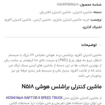
شناسه محصول:
HSHRPBRN517
دسته:
ماشین کنترلی
,
ماشین کنترلی الکتریکی
برچسب:
خرید ماشین کنترلی شارژی
,
ماشین آرسی
,
ماشین کنترلی آفرود
اشتراک گذاری:
توضیحات
ماشین کنترلی آفرود براشلس برند هوشی مقیاس 1/8 بزرگ با سیستم
انتقال نیرو به چهار چرخ (4WD) و سرعت بالای 100 کیلومتر بر ساعت یکی
از بهترین انتخاب ها در این دسته از ماشین های آرسی سبک تراک می
باشد که از قابلت آفرود بسیار عالی و سیستم فنر بندی حرفه ای نیز
برخوردار می باشد.
ماشین کنترلی براشلس هوشی N518
از ماشین کنترلی شارژی مدل
HOSHI N518 RAPTOR II SPEED TRUCK
می توان برای استفاده های تفریحی و حتی شرکت درذ مسابقات کلاس