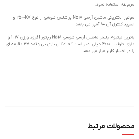
مربوطه استفاده نمود.
موتور الکتریکی ماشین آرسی N518 براشلس هوشی از نوع 2500KV و
اسپید کنترل آن 80 آمپر می باشد.
باتریل لیتیوم پلیمر ماشین آرسی هوشی N518 رپتور آفرود ورژن 11.1V و
دارای ظرفیت 4000 میلی امپر است که امکان بازی بی وقفه 37 دقیقه ای
را در اختیار کاربر قرار می دهد.
محصولات مرتبط