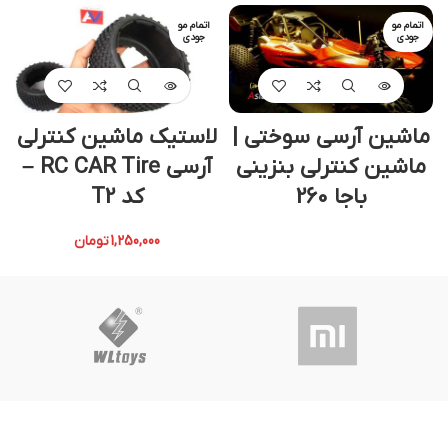
اتمام مو
اتمام مو
جودی
جودی
ماشین آرسی سوختی |
لاستیک ماشین کنترلی
ماشین کنترلی بنزینی
آرسی RC CAR Tire –
باجا 260
کد T2
1,250,000
تومان