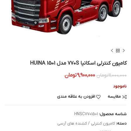
کامیون کنترلی اسکانیا 770S مدل HUINA 1501
9,900,000
تومان
11,000,000
تومان
ناموجود
مقایسه
افزودن به علاقه مندی
شناسه محصول:
HNSC7701501
دسته:
کامیون کنترلی / کشنده های آرسی