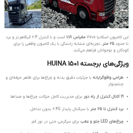
این کامیون اسکانیا 770s
مقیاس 1:18
است و با کنترل 2.4 گیگاهرتز و برد
تا حدود
25 متر
، تجربه‌ای مشابه رانندگی با یک کامیون واقعی را برای
کودکان و نوجوانان فراهم می‌کند.
ویژگی‌های برجسته HUINA 1501
طراحی واقع‌گرایانه
با جزئیات دقیق بدنه و چراغ‌ها برای ظاهر حرفه‌ای و
چشم‌نواز.
19 کانال کنترل از راه دور
برای مدیریت کامل حرکات، چراغ‌ها و صداها.
برد کنترل تا 25 متر
با سیگنال پایدار 2.4G بدون تداخل.
چراغ‌های LED جلو و عقب
برای سرگرمی حتی در نور کم.