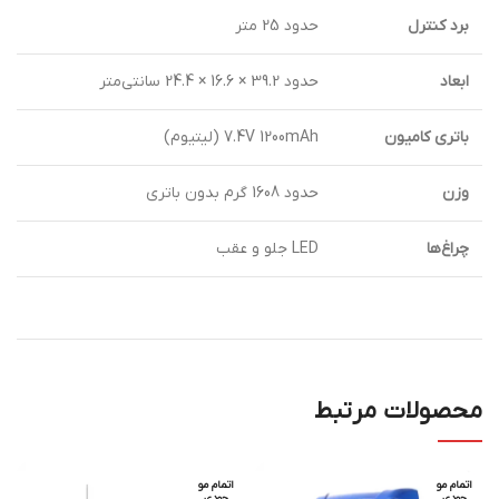
برد کنترل
حدود 25 متر
ابعاد
حدود 39.2 × 16.6 × 24.4 سانتی‌متر
باتری کامیون
7.4V 1200mAh (لیتیوم)
وزن
حدود 1608 گرم بدون باتری
چراغ‌ها
LED جلو و عقب
محصولات مرتبط
اتمام مو
اتمام مو
جودی
جودی