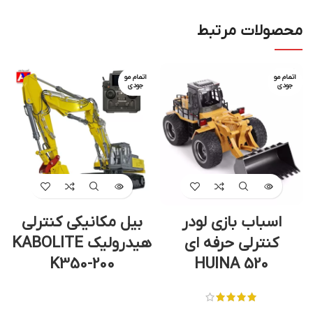
محصولات مرتبط
اتمام مو
اتمام مو
جودی
جودی
اسباب بازی لودر
بیل مکانیکی کنترلی
کنترلی حرفه ای
هیدرولیک KABOLITE
K350-200
HUINA 520