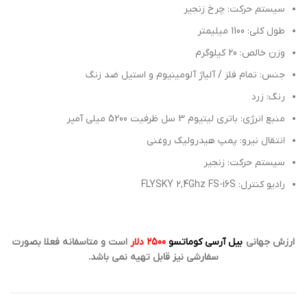
سیستم حرکت: چرخ زنجیر
طول کلی: 1100 میلیمتر
وزن خالص: 20 کیلوگرم
جنس: تمام فلز / آلیاژ آلومینیوم و استیل ضد زنگ
رنگ: زرد
منبع انرژی: باتری لیتیوم 3 سل ظرفیت 5200 میلی آمپر
انتقال نیرو: پمپ هیدرولیک روغنی
سیستم حرکت: زنجیر
رادیو کنترل: FLYSKY 2,4Ghz FS-i6S
ارزش جهانی
بیل آرسی کوماتسو
2500 دلار
است و متاسفانه فعلا بصورت
سفارشی نیز قابل تهیه نمی باشد.