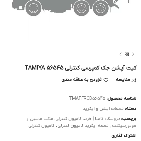
کیت آپشن جک کمپرسی کنترلی TAMIYA 56545
مقایسه
افزودن به علاقه مندی
شناسه محصول:
TMATFRCD56545
دسته:
قطعات آپشن و آپگرید
برچسب:
فروشگاه تامیا | خرید کامیون کنترلی، ماکت ماشین و
موتورسیکلت
,
قطعه آپگرید کامیون کنترلی
,
کامیون کنترلی
اشتراک گذاری: