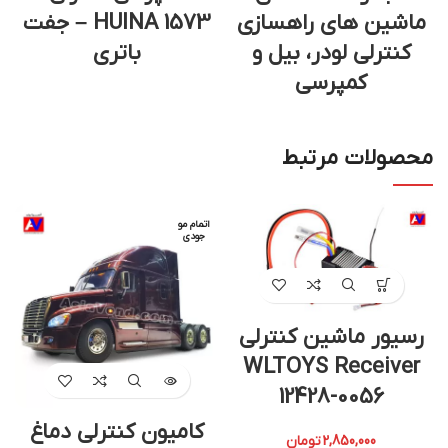
ماشین های راهسازی
HUINA 1573 – جفت
کنترلی لودر، بیل و
باتری
کمپرسی
محصولات مرتبط
اتمام مو
جودی
رسیور ماشین کنترلی
WLTOYS Receiver
12428-0056
کامیون کنترلی دماغ
2,850,000
تومان